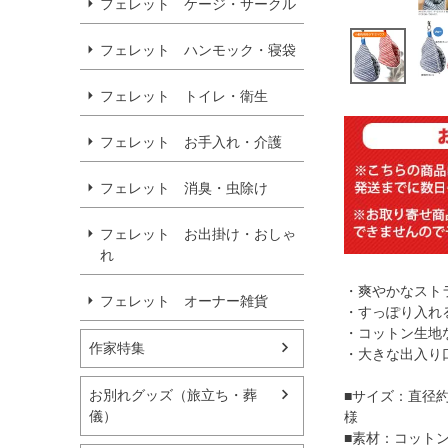
フェレット ケージ・サークル
フェレット ハンモック・寝袋
フェレット トイレ・衛生
フェレット お手入れ・介護
フェレット 消臭・虫除け
フェレット お出掛け・おしゃ
れ
・爽やかなスト
フェレット オーナー雑貨
・すっぽり入れ
・コットン生地
作家特集
・大きな出入り
お別れグッズ（旅立ち・葬
■サイズ：直径約
儀）
様
■素材：コット