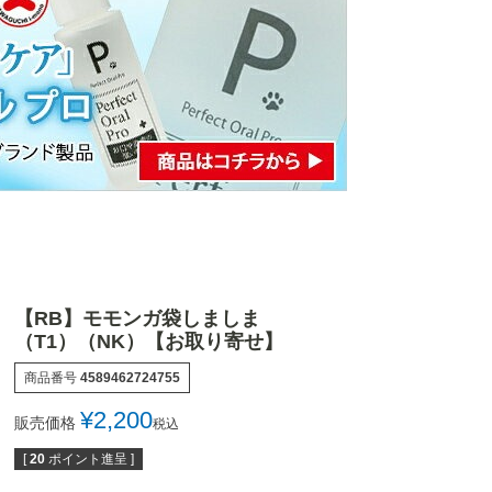
【RB】モモンガ袋しましま
（T1）（NK）【お取り寄せ】
商品番号
4589462724755
¥
2,200
販売価格
税込
[
20
ポイント進呈 ]