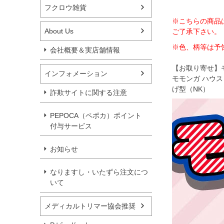
フクロウ雑貨
※こちらの商品
About Us
ご了承下さい。
※色、柄等は予
会社概要＆実店舗情報
【お取り寄せ】
インフォメーション
モモンガ ハウス
げ型（NK）
詐欺サイトに関する注意
PEPOCA（ペポカ）ポイント
付与サービス
お知らせ
なりますし・いたずら注文につ
いて
メディカルトリマー協会推奨