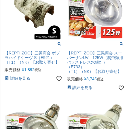
【REPTI ZOO】三晃商会 ポプ
【REPTI ZOO】三晃商会 スー
ラハイドケーヴ S（E921）
パーサンUV 125W（爬虫類用
（T1）（NK）【お取り寄せ】
バラストレス水銀灯）
（E733）
販売価格
¥
1,892
税込
（T1）（NK）【お取り寄せ】
詳細を見る
販売価格
¥
8,745
税込
詳細を見る