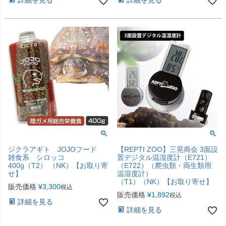
詳細を見る
詳細を見る
ジクラアギト JOJOフード
【REPTI ZOO】三晃商会 3面設
雑食系 シロッコ
置デジタル温湿度計（E721）
400g（T2） （NK）【お取り寄
（E722）（爬虫類・両生類用
せ】
温湿度計）
（T1）（NK）【お取り寄せ】
販売価格
¥
3,300
税込
販売価格
¥
1,892
税込
詳細を見る
詳細を見る