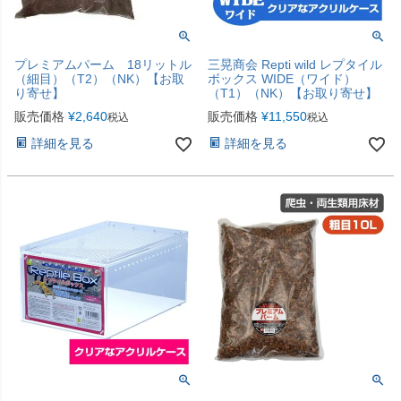
プレミアムパーム 18リットル
三晃商会 Repti wild レプタイル
（細目）（T2）（NK）【お取
ボックス WIDE（ワイド）
り寄せ】
（T1）（NK）【お取り寄せ】
販売価格
¥
2,640
販売価格
¥
11,550
税込
税込
詳細を見る
詳細を見る