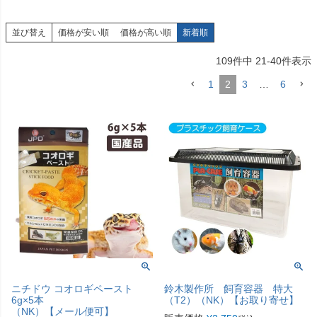
並び替え
価格が安い順
価格が高い順
新着順
109
件中
21
-
40
件表示
1
2
3
…
6
ニチドウ コオロギペースト
鈴木製作所 飼育容器 特大
6g×5本
（T2）（NK）【お取り寄せ】
（NK）【メール便可】