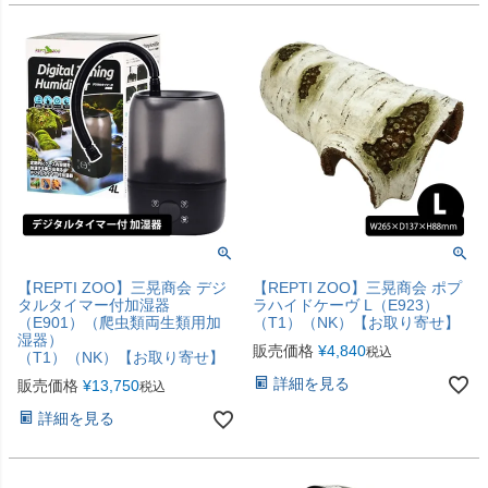
【REPTI ZOO】三晃商会 デジ
【REPTI ZOO】三晃商会 ポプ
タルタイマー付加湿器
ラハイドケーヴ L（E923）
（E901）（爬虫類両生類用加
（T1）（NK）【お取り寄せ】
湿器）
販売価格
¥
4,840
税込
（T1）（NK）【お取り寄せ】
詳細を見る
販売価格
¥
13,750
税込
詳細を見る