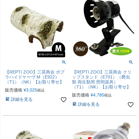
【REPTI ZOO】三晃商会 ポプ
【REPTI ZOO】三晃商会 クリ
ラハイドケーヴ M（E922）
ップスタンド（E701）（爬虫
（T1）（NK）【お取り寄せ】
類 両生類用 照明器具）
（T1）（NK）【お取り寄せ】
販売価格
¥
3,025
税込
販売価格
¥
4,785
税込
詳細を見る
詳細を見る