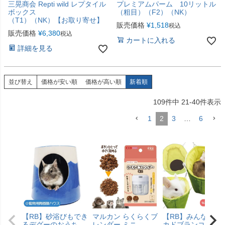
三晃商会 Repti wild レプタイル
プレミアムパーム 10リットル
ボックス
（粗目）（F2）（NK）
（T1）（NK）【お取り寄せ】
販売価格
¥
1,518
税込
販売価格
¥
6,380
税込
カートに入れる
詳細を見る
並び替え
価格が安い順
価格が高い順
新着順
109
件中
21
-
40
件表示
1
2
3
…
6
【RB】砂浴びもでき
マルカン らくらくブ
【RB】みんなのア
るデグーのおうち
レンダー ミニ
カドブランコ（F2