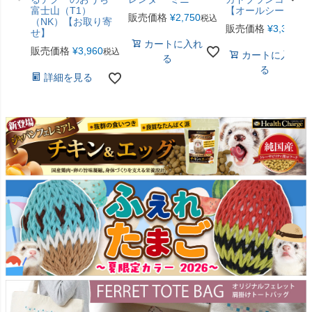
富士山（T1）
【オールシーズン
販売価格
¥
2,750
税込
（NK）【お取り寄
販売価格
¥
3,300
税
せ】
カートに入れ
販売価格
¥
3,960
税込
カートに入れ
る
る
詳細を見る