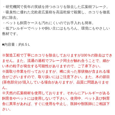
・研究機関で長年の実績を持つホコリを除去した広葉樹フレーク。
・吸臭性に優れた北欧産広葉樹を高温乾燥で殺菌し、ホコリを徹底
的に除去。
・ペットも飼育ケースも汚れにくいのでお手入れも簡単。
・低アレルギーでペットや飼い主にはもちろん、環境にもやさしい
敷材です。
■内容量：約6.5Ｌ
※製造工程で丁寧にホコリを除去しておりますが100％の除去はでき
ません。また、流通の過程でフレーク同士が触れ合うことで、細か
い木の粒子が発生する可能性がありますので、ご了承下さい。
※面取り作業を行っておりますが、稀に尖った形状物が含まれる場
合がございますので、取り扱いにはご注意下さい。また、木の節目
(茶色部分)が混入している場合がありますが、品質に問題ありませ
ん。
※天然の広葉樹材を使用しております。それらにアレルギーがある
飼育舎やペットには使用しないで下さい。使用中、ペット及び飼育
舎に異常があれば、すぐに使用を中止し、医師や獣医師にご相談下
さい。