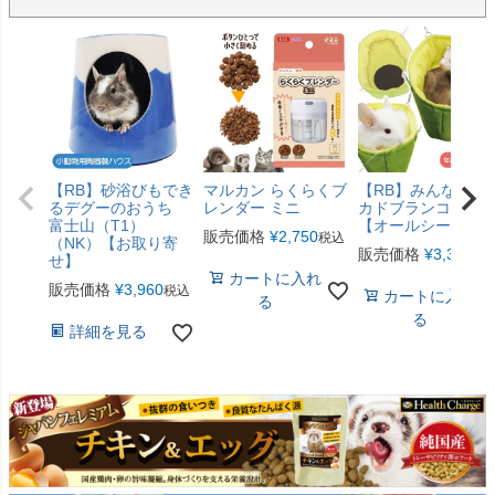
【RB】砂浴びもでき
マルカン らくらくブ
【RB】みんなのア
るデグーのおうち
レンダー ミニ
カドブランコ（F2
富士山（T1）
【オールシーズン
販売価格
¥
2,750
税込
（NK）【お取り寄
販売価格
¥
3,300
税
せ】
カートに入れ
販売価格
¥
3,960
税込
カートに入れ
る
る
詳細を見る