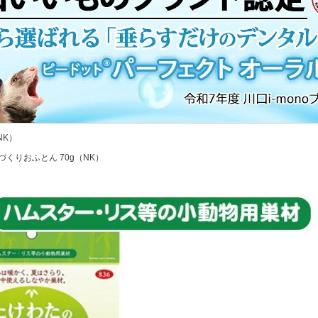
NK）
くりおふとん 70g（NK）