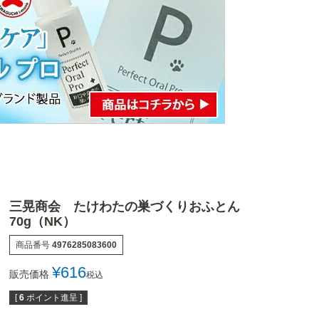
三晃商会 たけわたの巣づくりおふとん
70g（NK）
商品番号
4976285083600
¥
616
販売価格
税込
[
6
ポイント進呈 ]