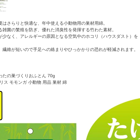
夏はさらりと快適な、年中使える小動物用の巣材用綿。
る雑菌の繁殖を防ぎ、優れた消臭性を発揮する竹わた素材。
が少なく、アレルギーの原因となる空気中のホコリ（ハウスダスト）を
。
、繊維が短いので手足への絡まりやひっかかりの恐れが軽減されます。
たの巣づくりおふとん 70g
リス モモンガ 小動物 用品 巣材 綿