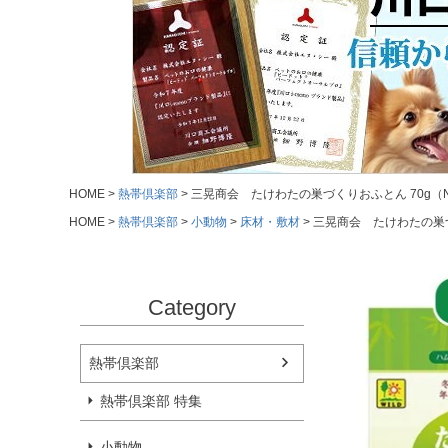
HOME
熱帯倶楽部
三晃商会 たけわたの巣づくりおふとん 70g（
HOME
熱帯倶楽部
小動物
床材・敷材
三晃商会 たけわたの巣づ
Category
熱帯倶楽部
熱帯倶楽部 特集
小動物