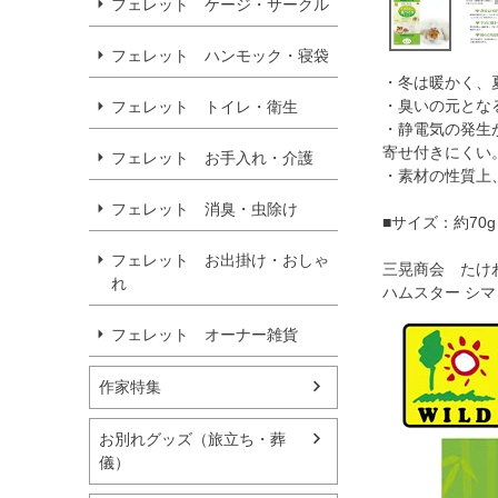
フェレット ケージ・サークル
フェレット ハンモック・寝袋
・冬は暖かく、
・臭いの元とな
フェレット トイレ・衛生
・静電気の発生
寄せ付きにくい
フェレット お手入れ・介護
・素材の性質上
フェレット 消臭・虫除け
■サイズ：約70g
フェレット お出掛け・おしゃ
三晃商会 たけわ
れ
ハムスター シマ
フェレット オーナー雑貨
作家特集
お別れグッズ（旅立ち・葬
儀）