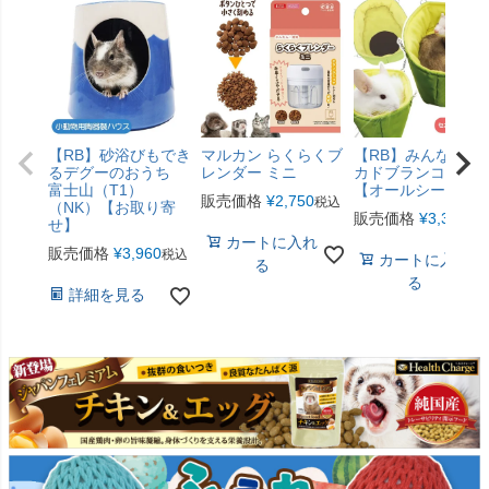
【RB】砂浴びもでき
マルカン らくらくブ
【RB】みんなのア
るデグーのおうち
レンダー ミニ
カドブランコ（F2
富士山（T1）
【オールシーズン
販売価格
¥
2,750
税込
（NK）【お取り寄
販売価格
¥
3,300
税
せ】
カートに入れ
販売価格
¥
3,960
税込
カートに入れ
る
る
詳細を見る