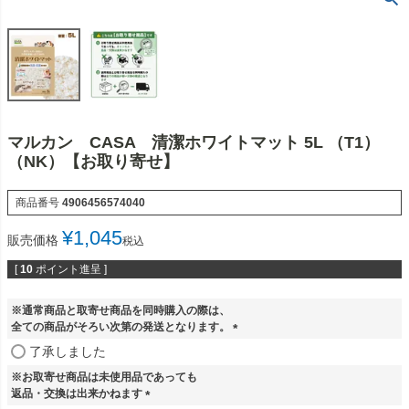
マルカン CASA 清潔ホワイトマット 5L （T1）
（NK）【お取り寄せ】
商品番号
4906456574040
¥
1,045
販売価格
税込
[
10
ポイント進呈 ]
※通常商品と取寄せ商品を同時購入の際は、
全ての商品がそろい次第の発送となります。
(
了承しました
必
※お取寄せ商品は未使用品であっても
須
返品・交換は出来かねます
)