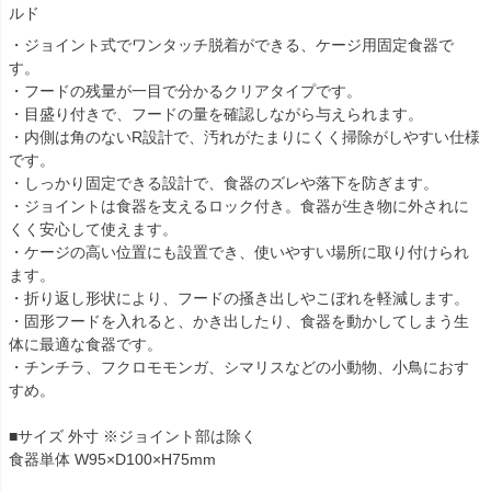
ルド
・ジョイント式でワンタッチ脱着ができる、ケージ用固定食器で
す。
・フードの残量が一目で分かるクリアタイプです。
・目盛り付きで、フードの量を確認しながら与えられます。
・内側は角のないR設計で、汚れがたまりにくく掃除がしやすい仕様
です。
・しっかり固定できる設計で、食器のズレや落下を防ぎます。
・ジョイントは食器を支えるロック付き。食器が生き物に外されに
くく安心して使えます。
・ケージの高い位置にも設置でき、使いやすい場所に取り付けられ
ます。
・折り返し形状により、フードの掻き出しやこぼれを軽減します。
・固形フードを入れると、かき出したり、食器を動かしてしまう生
体に最適な食器です。
・チンチラ、フクロモモンガ、シマリスなどの小動物、小鳥におす
すめ。
■サイズ 外寸 ※ジョイント部は除く
食器単体 W95×D100×H75mm