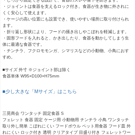
・しっかり固定できる設計で、食器のズレや落下を防ぎます。
・ジョイントは食器を支えるロック付き。食器が生き物に外されに
くく安心して使えます。
・ケージの高い位置にも設置でき、使いやすい場所に取り付けられ
ます。
・折り返し形状により、フードの掻き出しやこぼれを軽減します。
・固形フードを入れると、かき出したり、食器を動かしてしまう生
体に最適な食器です。
・チンチラ、フクロモモンガ、シマリスなどの小動物、小鳥におす
すめ。
■サイズ 外寸 ※ジョイント部は除く
食器単体 W95×D100×H75mm
■少し大きな「Mサイズ」はこちら
三晃商会 ワンタッチ 固定食器 S
フェレット 食器 固定 ケージ用 小動物用 チンチラ 小鳥 ワンタッチ
取り外し簡単 こぼれにくい フードボウル ペット用食器 フード皿 外
れにくい ロック付き 透明 クリアタイプ 目盛り付き フェレットワー