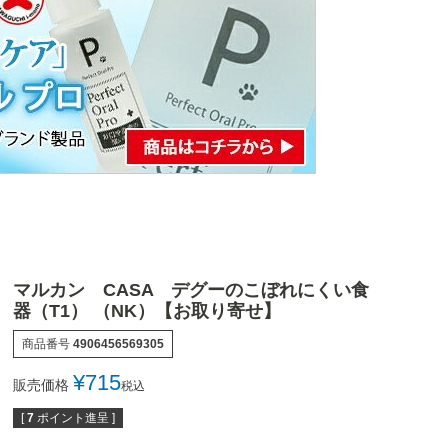
マルカン CASA デグーのこぼれにくい食
器（T1） （NK）【お取り寄せ】
商品番号
4906456569305
¥
715
販売価格
税込
[
7
ポイント進呈 ]