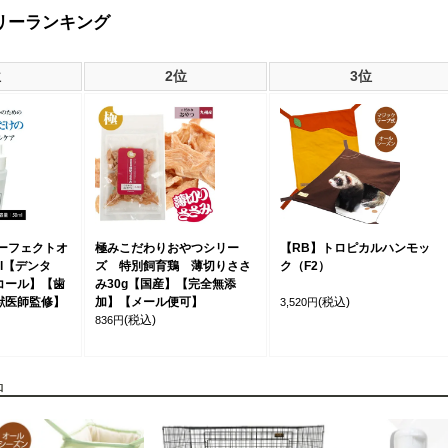
リーランキング
位
2位
3位
パーフェクトオ
極みこだわりおやつシリー
【RB】トロピカルハンモッ
ml【デンタ
ズ 特別飼育鶏 薄切りささ
ク（F2）
コール】【歯
み30g【国産】【完全無添
獣医師監修】
加】【メール便可】
(税込)
3,520円
(税込)
836円
品