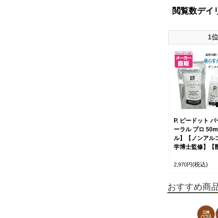
閲覧数デイ
1
P. ピードット 
ーラル プロ 50
ル】【ノンアル
学博士監修】【
(税込)
2,970円
おすすめ商