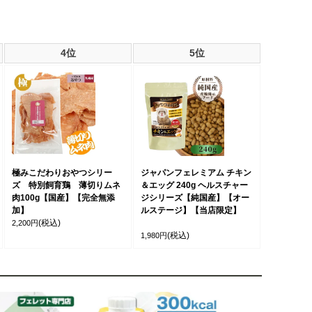
4位
5位
極みこだわりおやつシリー
ジャパンフェレミアム チキン
ズ 特別飼育鶏 薄切りムネ
＆エッグ 240g ヘルスチャー
肉100g【国産】【完全無添
ジシリーズ【純国産】【オー
加】
ルステージ】【当店限定】
(税込)
2,200円
(税込)
1,980円