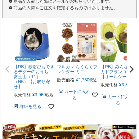
商品が入荷した際にメールでお知らせいたします。
商品の入荷やご注文を確定するものではありません。
【RB】砂浴びもでき
マルカン らくらくブ
【RB】みんなのア
るデグーのおうち
レンダー ミニ
カドブランコ（F2
富士山（T1）
【オールシーズン
販売価格
¥
2,750
税込
（NK）【お取り寄
販売価格
¥
3,300
税
せ】
カートに入れ
販売価格
¥
3,960
税込
カートに入れ
る
る
詳細を見る