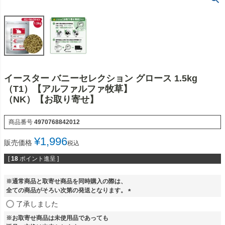
イースター バニーセレクション グロース 1.5kg
（T1）【アルファルファ牧草】
（NK）【お取り寄せ】
商品番号
4970768842012
¥
1,996
販売価格
税込
[
18
ポイント進呈 ]
※通常商品と取寄せ商品を同時購入の際は、
全ての商品がそろい次第の発送となります。
(
了承しました
必
※お取寄せ商品は未使用品であっても
須