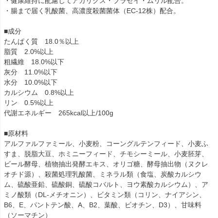
・健康維持に配慮してアガリクス・ブラゼイ・ムリル配合。
・腸まで届く乳酸菌、高濃度殺菌菌体（EC-12株）配合。
■成分
たんぱく質 18.0％以上
脂質 2.0%以上
粗繊維 18.0%以下
灰分 11.0%以下
水分 10.0%以下
カルシウム 0.8%以上
リン 0.5%以上
代謝エネルギー 265kcal以上/100g
■原材料
アルファルファミール、小麦粉、コーングルテンフィード、小麦ふ
すま、脱脂大豆、ホミニーフィード、チモシーミール、小麦胚芽、
ビール酵母、植物抽出発酵エキス、オリゴ糖、酵母抽出物（ヌクレ
オチド源）、殺菌処理乳酸菌、ミネラル類（食塩、炭酸カルシウ
ム、硫酸亜鉛、硫酸銅、硫酸コバルト、ヨウ素酸カルシウム）、ア
ミノ酸類（DL-メチオニン）、ビタミン類（コリン、ナイアシン、
B6、E、パントテン酸、A、B2、葉酸、ビオチン、D3）、甘味料
（ソーマチン）