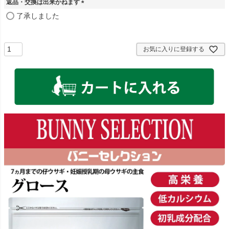
返品・交換は出来かねます
)
(
了承しました
必
須
)
お気に入りに登録する