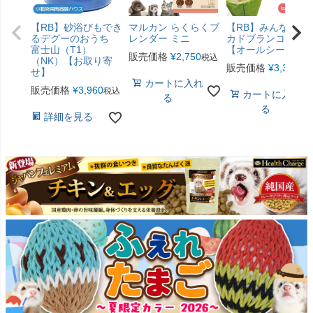
【RB】砂浴びもでき
マルカン らくらくブ
【RB】みんなのア
るデグーのおうち
レンダー ミニ
カドブランコ（F2
富士山（T1）
【オールシーズン
販売価格
¥
2,750
税込
（NK）【お取り寄
販売価格
¥
3,300
税
せ】
カートに入れ
販売価格
¥
3,960
税込
カートに入れ
る
る
詳細を見る