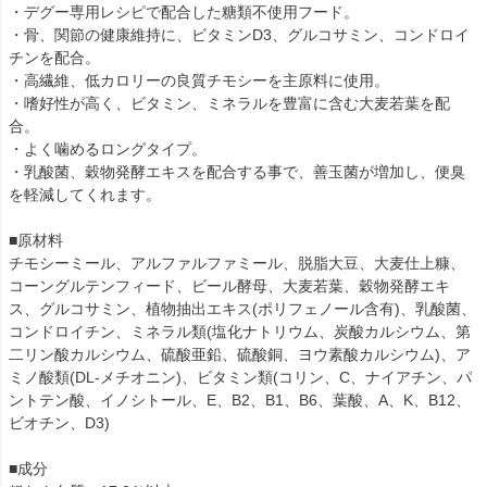
・デグー専用レシピで配合した糖類不使用フード。
・骨、関節の健康維持に、ビタミンD3、グルコサミン、コンドロイ
チンを配合。
・高繊維、低カロリーの良質チモシーを主原料に使用。
・嗜好性が高く、ビタミン、ミネラルを豊富に含む大麦若葉を配
合。
・よく噛めるロングタイプ。
・乳酸菌、穀物発酵エキスを配合する事で、善玉菌が増加し、便臭
を軽減してくれます。
■原材料
チモシーミール、アルファルファミール、脱脂大豆、大麦仕上糠、
コーングルテンフィード、ビール酵母、大麦若葉、穀物発酵エキ
ス、グルコサミン、植物抽出エキス(ポリフェノール含有)、乳酸菌、
コンドロイチン、ミネラル類(塩化ナトリウム、炭酸カルシウム、第
二リン酸カルシウム、硫酸亜鉛、硫酸銅、ヨウ素酸カルシウム)、ア
ミノ酸類(DL-メチオニン)、ビタミン類(コリン、C、ナイアチン、パ
ントテン酸、イノシトール、E、B2、B1、B6、葉酸、A、K、B12、
ビオチン、D3)
■成分