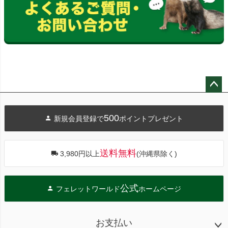
ペー
ジト
500
新規会員登録で
ポイントプレゼント
ップ
へ
送料無料
3,980円以上
(沖縄県除く)
公式
フェレットワールド
ホームページ
お支払い