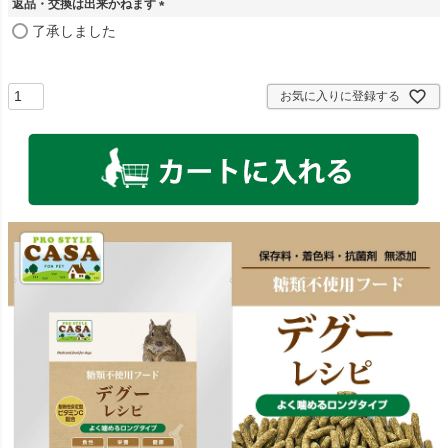
返品・交換は出来かねます
)
(
了承しました
必
須
)
お気に入りに登録する