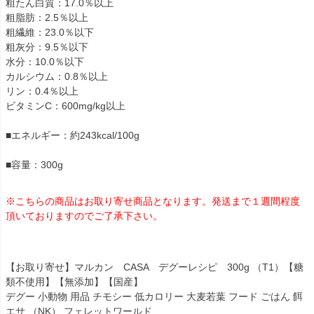
粗たん白質：17.0％以上
粗脂肪：2.5％以上
粗繊維：23.0％以下
粗灰分：9.5％以下
水分：10.0％以下
カルシウム：0.8％以上
リン：0.4％以上
ビタミンC：600mg/kg以上
■エネルギー：約243kcal/100g
■容量：300g
※こちらの商品はお取り寄せ商品となります。発送まで１週間程度
頂いておりますのでご了承下さい。
【お取り寄せ】マルカン CASA デグーレシピ 300g （T1）【糖
類不使用】【無添加】【国産】
デグー 小動物 用品 チモシー 低カロリー 大麦若葉 フード ごはん 餌
エサ （NK） フェレットワールド