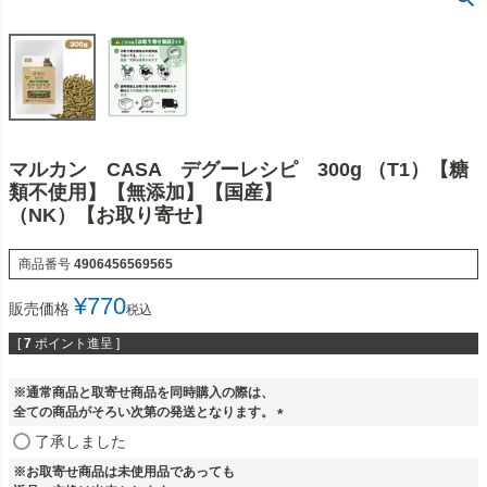
マルカン CASA デグーレシピ 300g （T1）【糖
類不使用】【無添加】【国産】
（NK）【お取り寄せ】
商品番号
4906456569565
¥
770
販売価格
税込
[
7
ポイント進呈 ]
※通常商品と取寄せ商品を同時購入の際は、
全ての商品がそろい次第の発送となります。
(
了承しました
必
※お取寄せ商品は未使用品であっても
須