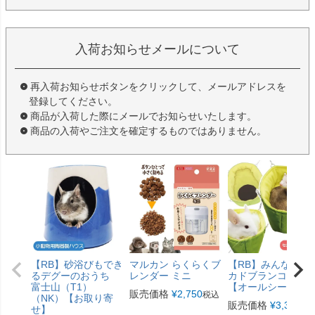
入荷お知らせメールについて
再入荷お知らせボタンをクリックして、メールアドレスを
登録してください。
商品が入荷した際にメールでお知らせいたします。
商品の入荷やご注文を確定するものではありません。
【RB】砂浴びもでき
マルカン らくらくブ
【RB】みんなのア
るデグーのおうち
レンダー ミニ
カドブランコ（F2
富士山（T1）
【オールシーズン
販売価格
¥
2,750
税込
（NK）【お取り寄
販売価格
¥
3,300
税
せ】