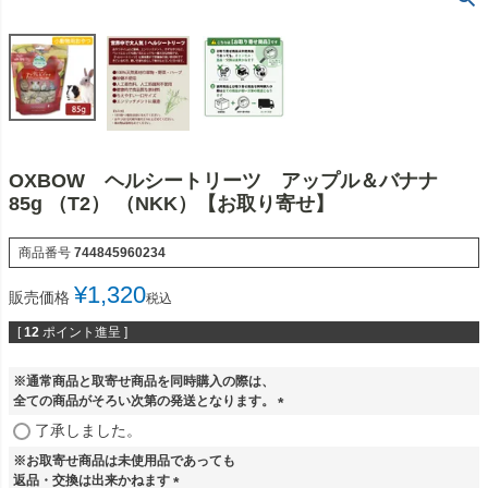
OXBOW ヘルシートリーツ アップル＆バナナ
85g （T2） （NKK）【お取り寄せ】
商品番号
744845960234
¥
1,320
販売価格
税込
[
12
ポイント進呈 ]
※通常商品と取寄せ商品を同時購入の際は、
全ての商品がそろい次第の発送となります。
(
了承しました。
必
※お取寄せ商品は未使用品であっても
須
返品・交換は出来かねます
)