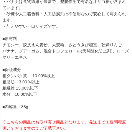
・バナナは食物繊維が豊富で、整腸作用で有名なオリゴ糖が含まれ
ています。
・砂糖や人工着色料・人工防腐剤は不使用なので安心して与えられ
ます。
・与えやすい一口サイズです。
■原材料
チモシー、脱皮えん麦粉、大麦粉、さとうきび糖蜜、乾燥りんご、
バナナ、グアーガム、混合トコフェロール(天然酸化防止剤)、ローズ
マリーエキス
■保証成分
粗タンパク質 10.00%以上
粗脂肪 3.00％以上
粗繊維 15.00%以下
水分 10.00%以下
■内容量：85g
※こちらの商品はお取り寄せ商品となります。発送まで１週間程度
頂いておりますのでご了承下さい。