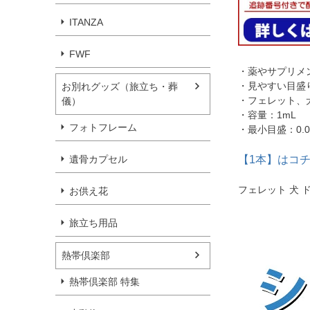
ITANZA
FWF
・薬やサプリメ
・見やすい目盛
お別れグッズ（旅立ち・葬
・フェレット、
儀）
・容量：1mL
フォトフレーム
・最小目盛：0.0
遺骨カプセル
【1本】はコ
フェレット 犬 
お供え花
旅立ち用品
熱帯倶楽部
熱帯倶楽部 特集