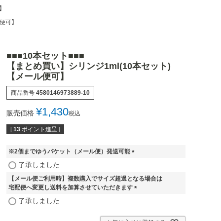
】
ル便可】
■■■10本セット■■■
【まとめ買い】シリンジ1ml(10本セット)
【メール便可】
商品番号
4580146973889-10
¥
1,430
販売価格
税込
[
13
ポイント進呈 ]
※2個までゆうパケット（メール便）発送可能
(
了承しました
必
【メール便ご利用時】複数購入でサイズ超過となる場合は
須
宅配便へ変更し送料を加算させていただきます
)
(
了承しました
必
須