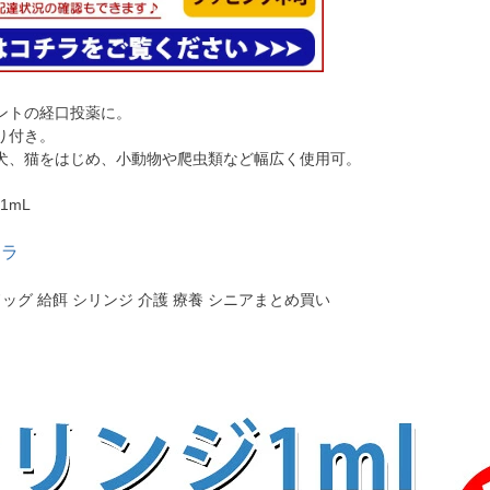
ントの経口投薬に。
り付き。
犬、猫をはじめ、小動物や爬虫類など幅広く使用可。
1mL
チラ
ドッグ 給餌 シリンジ 介護 療養 シニアまとめ買い