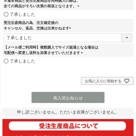
※通常商品と受注生産商品を同時購入の際は、
全ての商品がそろい次第の発送となります。
(
了承しました
必
受注生産商品の為、注文確定後の
須
キャンセル、返品、交換は出来かねます
)
(
必
須
【メール便ご利用時】複数購入でサイズ超過となる場合は
)
宅配便へ変更し送料を加算させていただきます
(
了承しました
必
須
)
お気に入りに登録する
再入荷お知らせ
申し訳ございません。ただいま在庫がございません。