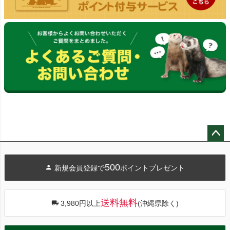
ペー
ジト
500
新規会員登録で
ポイントプレゼント
ップ
へ
送料無料
3,980円以上
(沖縄県除く)