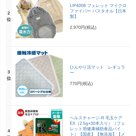
LIP4008 フェレット マイクロ
ファイバー バスタオル【日本
2
製】
位
2,970円
(税込)
ひんやり涼マット レギュラ
3
ー
位
770円
(税込)
ヘルスチャージ-R 毛玉ケア
EX（2.5g×30本入り）（フェ
レット用健康補助食品バイ
4
ト）【国産】【無添加】【メ