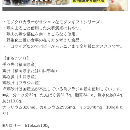
・モノクロカラーがオシャレなモダンギフトシリーズ♪
・鶏をまるごと使用した栄養満点のおやつ。
・鶏肉の希少部位を余すところなく使用。
・野生化に近い食事の在り方を考えた逸品。
・一口サイズなのでパピーからシニアまで全年齢にオススメです。
【まるごとり】
手羽先（福岡県産）
鶏肝（福岡県または山口県産）
鶏心臓（山口県産）
鶏砂肝（ブラジル産）
※鶏砂肝は国産品が不足している為ブラジル産を使用しています。
■成 分：水分32g、たんぱく質51.7g、脂質34.1g、炭水化物0.4g、
灰分10.6g、
ナトリウム328mg、カルシウム2995mg、リン2048mg（100gあた
り）
■カロリー：515kcal/100g