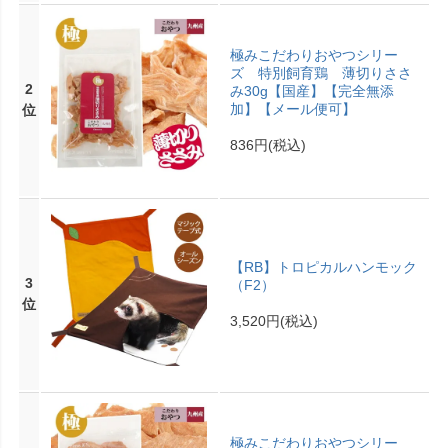
極みこだわりおやつシリー
ズ 特別飼育鶏 薄切りささ
2
み30g【国産】【完全無添
加】【メール便可】
位
836円
(税込)
【RB】トロピカルハンモック
3
（F2）
位
3,520円
(税込)
極みこだわりおやつシリー