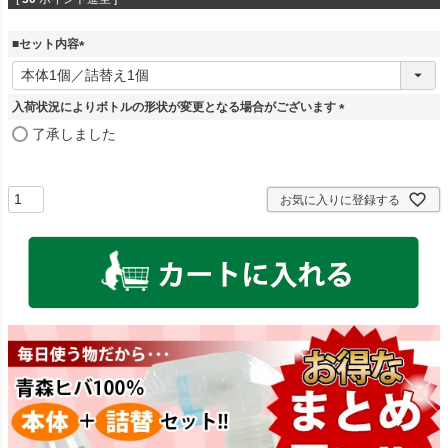
■セット内容
(
必
須
入荷状況によりボトルの形状が変更となる場合がございます
)
(
了承しました
必
須
)
お気に入りに登録する