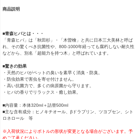
商品説明
■
青森ヒバとは・・・
「青森ヒバ」は「秋田杉」・「木曽檜」と共に日本三大美林と呼ば
れ、その驚くべき抗菌性や、800-1000年経っても腐朽しない耐久性
などから、別名「超能力を持つ木」と呼ばれています。
■
驚きの効果
・天然のヒバがペットの臭いを素早く消臭・防臭。
・防虫効果で害虫を寄せ付けません。
・高い抗菌力で、多くの病原菌から守ります。
・ヒバの香りでリラックス・癒し効果。
■内容量：本体320ml＋詰替500ml
■主な含有成分：ヒノキチオール、βドラブリン、ツヨプセン、シト
ロネロール 等
※入荷状況によりボトルの形状が変更となる場合がございます。予
めご了承ください。