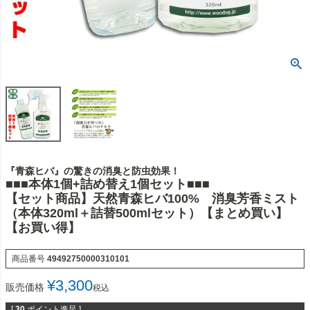
『青森ヒバ』の驚きの消臭と防虫効果！
■■■本体1個+詰め替え1個セット■■■
【セット商品】天然青森ヒバ100% 消臭芳香ミスト
（本体320ml＋詰替500mlセット）【まとめ買い】
【お買い得】
商品番号
49492750000310101
¥
3,300
販売価格
税込
[
30
ポイント進呈 ]