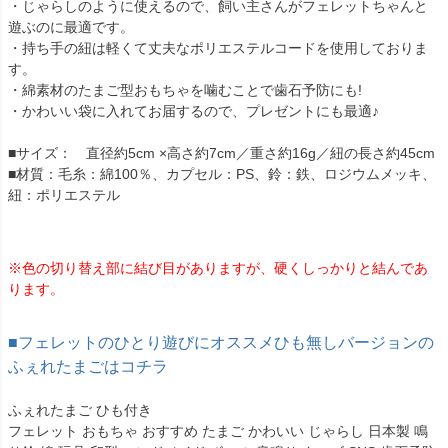
・じゃらしのように使えるので、飼い主さんがフェレットちゃんと
遊ぶのに最適です。
・持ち手の紐は軽くて丈夫なポリエステルコードを使用しておりま
す。
・綿素材のたまご型おもちゃを噛むことで歯石予防にも!
・かわいい袋に入れてお届するので、プレゼントにも最適♪
■サイズ： 直径約5cm ×高さ約7cm／重さ約16g／紐の長さ約45cm
■材質：毛糸：綿100％、カプセル：PS、鈴：鉄、ロジウムメッキ、
紐：ポリエステル
※色の切り替え部に結び目がありますが、硬くしっかりと結んであ
ります。
■フェレットのひとり遊びにオススメひも無しバージョンの
ふぇれたまごはコチラ
ふぇれたまご ひも付き
フェレット おもちゃ おすすめ たまご かわいい じゃらし 日本製 鳴