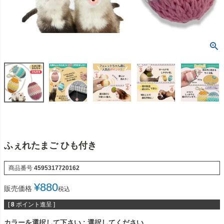
ふぇれたまご ひも付き
商品番号
4595317720162
¥
880
販売価格
税込
[
8
ポイント進呈 ]
カラーを選択して下さい
選択してください