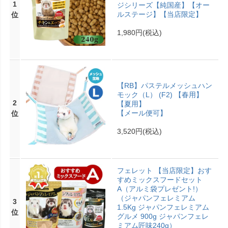
1
ジシリーズ【純国産】【オー
ルステージ】【当店限定】
位
1,980円
(税込)
【RB】パステルメッシュハン
モック（L） (F2) 【春用】
2
【夏用】
【メール便可】
位
3,520円
(税込)
フェレット 【当店限定】おす
すめミックスフードセット
A（アルミ袋プレゼント!）
（ジャパンフェレミアム
3
1.5Kg ジャパンフェレミアム
位
グルメ 900g ジャパンフェレ
ミアム匠味240g）