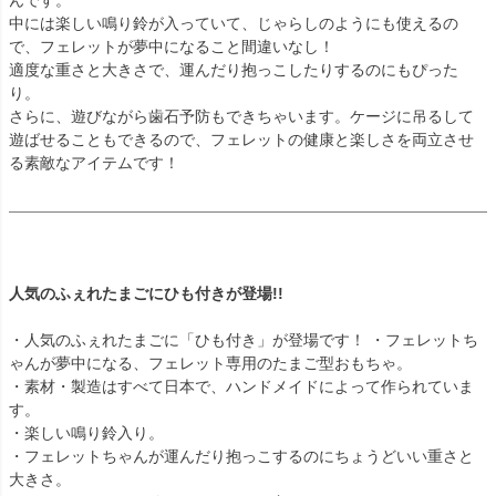
んです。
中には楽しい鳴り鈴が入っていて、じゃらしのようにも使えるの
で、フェレットが夢中になること間違いなし！
適度な重さと大きさで、運んだり抱っこしたりするのにもぴった
り。
さらに、遊びながら歯石予防もできちゃいます。ケージに吊るして
遊ばせることもできるので、フェレットの健康と楽しさを両立させ
る素敵なアイテムです！
人気のふぇれたまごにひも付きが登場!!
・人気のふぇれたまごに「ひも付き」が登場です！ ・フェレットち
ゃんが夢中になる、フェレット専用のたまご型おもちゃ。
・素材・製造はすべて日本で、ハンドメイドによって作られていま
す。
・楽しい鳴り鈴入り。
・フェレットちゃんが運んだり抱っこするのにちょうどいい重さと
大きさ。