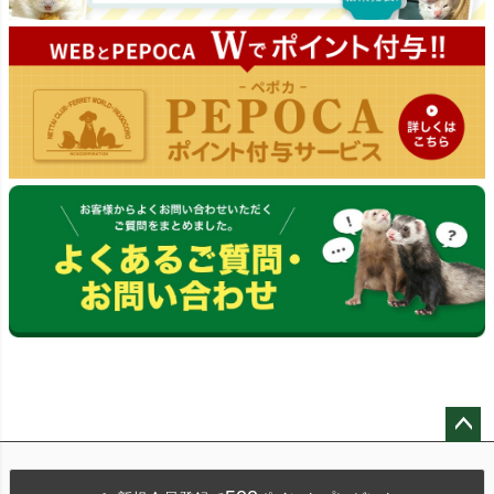
ペー
ジト