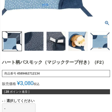
ハート柄パスモック（マジックテープ付き）（F2）
商品番号
4589462712134
¥
3,080
販売価格
税込
[
28
ポイント進呈 ]
-
選択してください
-