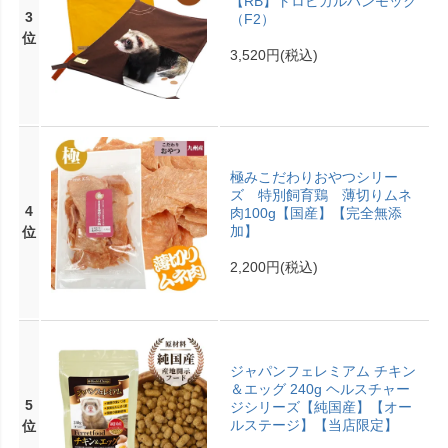
【RB】トロピカルハンモック
3
（F2）
位
3,520円
(税込)
極みこだわりおやつシリー
ズ 特別飼育鶏 薄切りムネ
4
肉100g【国産】【完全無添
加】
位
2,200円
(税込)
ジャパンフェレミアム チキン
＆エッグ 240g ヘルスチャー
5
ジシリーズ【純国産】【オー
ルステージ】【当店限定】
位