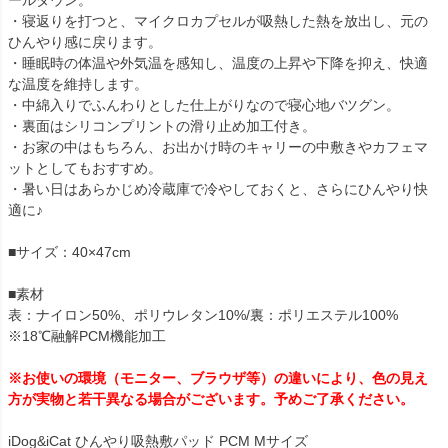
・寝返りを打つと、マイクロカプセルが吸熱した熱を放出し、元の
ひんやり感に戻ります。
・睡眠時の体温や外気温を感知し、温度の上昇や下降を抑え、快適
な温度を維持します。
・中綿入りでふんわりとした仕上がりなので寝心地バツグン。
・裏面はシリコンプリントの滑り止め加工付き。
・お家の中はもちろん、お出かけ時のキャリーの中敷きやカフェマ
ットとしてもおすすめ。
・暑い日はあらかじめ冷蔵庫で冷やしておくと、さらにひんやり快
適に♪
■サイズ：40×47cm
■素材
表：ナイロン50%、ポリウレタン10%/裏：ポリエステル100%
※18℃融解PCM機能加工
※お使いの環境（モニター、ブラウザ等）の違いにより、色の見え
方が実物と若干異なる場合がございます。予めご了承ください。
iDog&iCat ひんやり吸熱敷パッド PCM Mサイズ