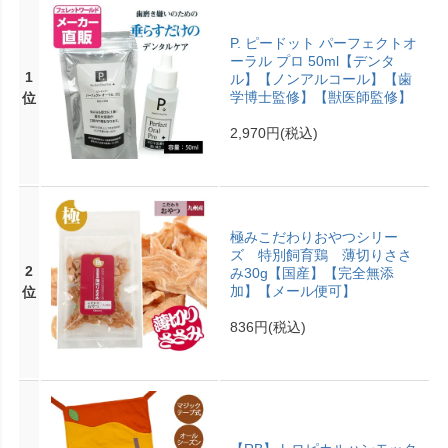
P. ピードット パーフェクトオ
ーラル プロ 50ml【デンタ
1
ル】【ノンアルコール】【歯
学博士監修】【獣医師監修】
位
2,970円
(税込)
極みこだわりおやつシリー
ズ 特別飼育鶏 薄切りささ
2
み30g【国産】【完全無添
加】【メール便可】
位
836円
(税込)