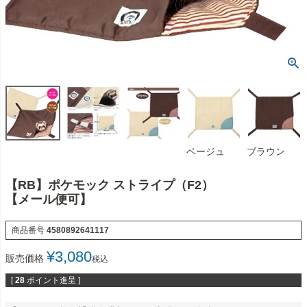
ベージュ
ブラウン
【RB】ポケモック ストライプ（F2）
【メール便可】
商品番号
4580892641117
¥
3,080
販売価格
税込
[
28
ポイント進呈 ]