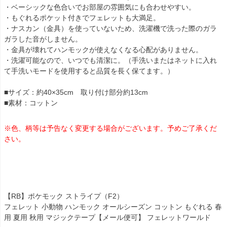
・ベーシックな色合いでお部屋の雰囲気にも合わせやすい。
・もぐれるポケット付きでフェレットも大満足。
・ナスカン（金具）を使っていないため、洗濯機で洗った際のガラ
ガラした音がしません。
・金具が壊れてハンモックが使えなくなる心配がありません。
・洗濯可能なので、いつでも清潔に。（手洗いまたはネットに入れ
て手洗いモードを使用すると品質を長く保てます。）
■サイズ：約40×35cm 取り付け部分約13cm
■素材：コットン
※色、柄等は予告なく変更する場合がございます。予めご了承くだ
さい。
【RB】ポケモック ストライプ（F2）
フェレット 小動物 ハンモック オールシーズン コットン もぐれる 春
用 夏用 秋用 マジックテープ【メール便可】 フェレットワールド