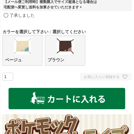
【メール便ご利用時】複数購入でサイズ超過となる場合は
宅配便へ変更し送料を加算させていただきます
(
了承しました
必
須
)
カラーを選択して下さい
選択してください
ベージュ
ブラウン
お気に入りに登録する