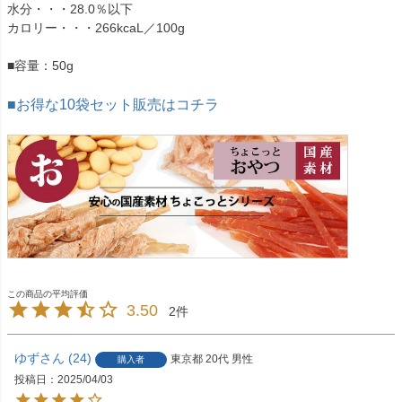
水分・・・28.0％以下
カロリー・・・266kcaL／100g
■容量：50g
■お得な10袋セット販売はコチラ
3.50
2
ゆず
24
東京都
20代
男性
購入者
投稿日
2025/04/03