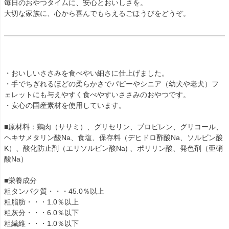
毎日のおやつタイムに、安心とおいしさを。
大切な家族に、心から喜んでもらえるごほうびをどうぞ。
・おいしいささみを食べやい細さに仕上げました。
・手でちぎれるほどの柔らかさでパピーやシニア（幼犬や老犬）フ
ェレットにも与えやすく食べやすいささみのおやつです。
・安心の国産素材を使用しています。
■原材料：鶏肉（ササミ）、グリセリン、プロピレン、グリコール、
ヘキサメタリン酸Na、食塩、保存料（デヒドロ酢酸Na、ソルビン酸
K）、酸化防止剤（エリソルビン酸Na) 、ポリリン酸、発色剤（亜硝
酸Na）
■栄養成分
粗タンパク質・・・45.0％以上
粗脂肪・・・1.0％以上
粗灰分・・・6.0％以下
粗繊維・・・1.0％以下