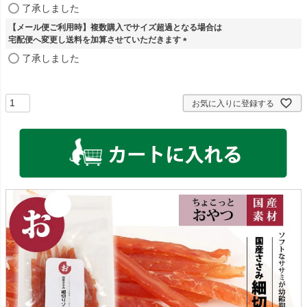
(
了承しました
必
【メール便ご利用時】複数購入でサイズ超過となる場合は
須
宅配便へ変更し送料を加算させていただきます
)
(
了承しました
必
須
)
お気に入りに登録する