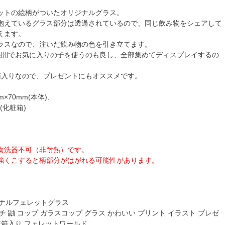
ットの絵柄がついたオリジナルグラス。
抱えているグラス部分は透過されているので、同じ飲み物をシェアして
えます。
ラスなので、注いだ飲み物の色を引き立てます。
展開でお気に入りの子を使うのも良し、全部集めてディスプレイするの
箱入りなので、プレゼントにもオススメです。
m×70mm(本体)、
m(化粧箱)
食洗器不可（非耐熱）です。
強くこすると柄部分がはがれる可能性があります。
ジナルフェレットグラス
チ 鼬 コップ ガラスコップ グラス かわいい プリント イラスト プレゼ
粧箱入り フェレットワールド