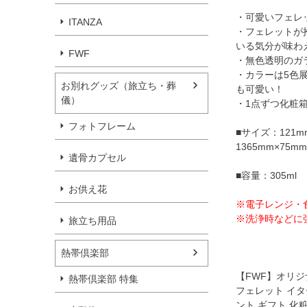
・可愛いフェレ
ITANZA
・フェレットが
いる気分が味わ
FWF
・無色透明のガ
・カラーは5色
お別れグッズ（旅立ち・葬
も可愛い！
儀）
・1点ずつ化粧
フォトフレーム
■サイズ：121m
1365mm×75m
遺骨カプセル
■容量：305ml
お供え花
※電子レンジ・
※洗浄時などに
旅立ち用品
熱帯倶楽部
【FWF】オリ
熱帯倶楽部 特集
フェレット イタ
ント ギフト 化