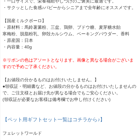
・一口サイズで、栄養補給やしつけのご褒美に最適です。
・サクッとした食感♪パピーからシニアまで全年齢にオススメです。
【国産ミルクボーロ】
・原材料：馬鈴薯澱粉、三盆、鶏卵、ブドウ糖、麦芽糖水飴
寒梅粉、脱脂粉乳、卵殻カルシウム、ベーキングパウダー、香料
・原産国：日本
・内容量：40g
※リボンの色はアソートとなります。画像と異なる場合がございま
すので予めご了承ください。
【お値段の分かるものはお付けいたしません。】
●領収証・明細書など、お値段の分かるものはお付けいたしませんの
で、ご注文様とお届け先が異なる場合でもご安心ください。
(領収証が必要なお客様は備考欄でお申し付けください)
【ペット用ギフトセット一覧はコチラから♪】
フェレットワールド