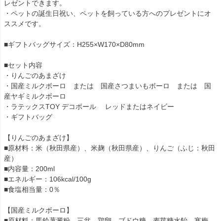
レゼントできます。
・ペットの誕生日祝い、ペットを飼っている方へのプレゼントにオ
ススメです。
■ギフトバッグサイズ：H255×W170×D80mm
■セット内容
・りんごのあまざけ
・国産ミルクボーロ または 国産さつまいもボーロ または 国
産ヤギミルクボーロ
・ラテックスTOY デコボール レッドまたはネイビー
・ギフトバッグ
【りんごのあまざけ】
■原材料：米（秋田県産）、米麹（秋田県産）、りんご（ふじ：秋田
産）
■内容量：200ml
■エネルギー：106kcal/100g
■食塩相当量：0％
【国産ミルクボーロ】
■原材料：馬鈴薯澱粉、三盆、鶏卵、ブドウ糖、麦芽糖水飴、寒梅