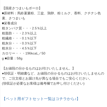
【国産さつまいもボーロ】
■原材料：馬鈴薯澱粉、三盆、鶏卵、粉ミルク、香料、クチナシ色
素、さつまいも
■栄養成分
粗タンパク質・・・2.5％以上
粗脂肪・・・2.3％以上
粗繊維・・・0.1％以下
粗灰分・・・0.3％以下
粗水分・・・4.5％以下
カロリー・・・196kcaL／50
g ■容量：58g
【お値段の分かるものはお付けいたしません。】
●領収証・明細書など、お値段の分かるものはお付けいたしませんの
で、ご注文様とお届け先が異なる場合でもご安心ください。
(領収証が必要なお客様は備考欄でお申し付けください)
【ペット用ギフトセット一覧はコチラから♪】