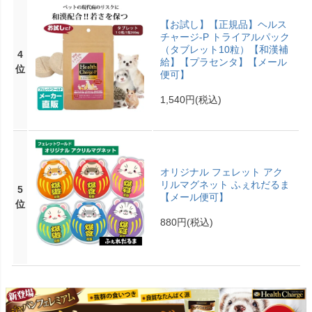
【お試し】【正規品】ヘルス
チャージ-P トライアルパック
（タブレット10粒）【和漢補
4
給】【プラセンタ】【メール
位
便可】
1,540円
(税込)
オリジナル フェレット アク
リルマグネット ふぇれだるま
5
【メール便可】
位
880円
(税込)