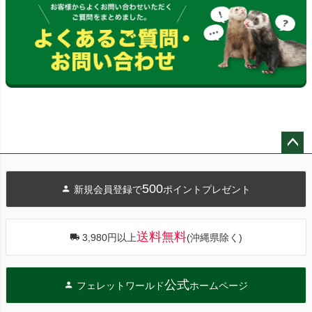
ペー
ジト
500
新規会員登録で
ポイントプレゼント
ップ
へ
送料無料
3,980円以上
(沖縄県除く)
公式
フェレットワールド
ホームページ