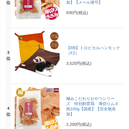
加】【メール便可】
位
836円
(税込)
【RB】トロピカルハンモック
3
（F2）
位
3,520円
(税込)
極みこだわりおやつシリー
ズ 特別飼育鶏 薄切りムネ
4
肉100g【国産】【完全無添
加】
位
2,200円
(税込)