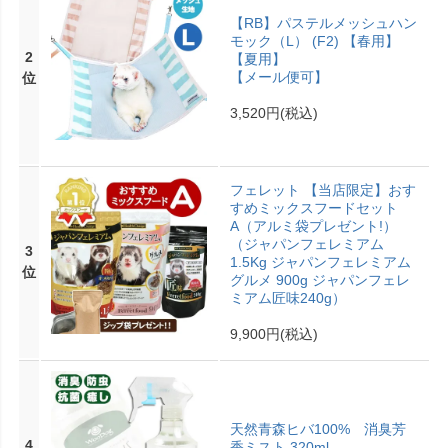
【RB】パステルメッシュハン
モック（L） (F2) 【春用】
2
【夏用】
【メール便可】
位
3,520円
(税込)
フェレット 【当店限定】おす
すめミックスフードセット
A（アルミ袋プレゼント!）
（ジャパンフェレミアム
3
1.5Kg ジャパンフェレミアム
位
グルメ 900g ジャパンフェレ
ミアム匠味240g）
9,900円
(税込)
天然青森ヒバ100% 消臭芳
4
香ミスト 320ml