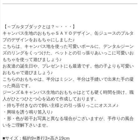
【～プルタブダックとは？～・・・】
キャンバス生地のおもちゃＳＡＹＯデザイン、缶ジュースのプルタ
ブのデザインをおもちゃにしました♪
こちらは、キャンバス地を使った可愛いボールに、デンタルジーン
ズのリングをくっつけた、ペットとの引っ張りあいっこに可愛いお
もちゃを使って遊びましょう♪
お友達の誕生日や、プレゼントにも最適です。他の子よりも可愛い
おもちゃで遊びましょう♪
こちらのおもちゃは、半分はミシン、半分は手縫いで出来た手の凝
った商品です。
ジーンズ＆キャンバス生地のおもちゃはとても硬く時間を掛け、職
人がひとつひとつ心を込めて作成しております。
・持ち手付きなので飼い主様との引っ張りっこにオススメ♪
・興味を誘う鳴り笛入り♪
・形・色が若干お写真と異なる場合がございますが、手作りの風合
いをご理解下さいませ。
■サイズ：幅約9×奥行3×高さ19cm