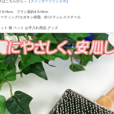
ズはこちらから→
【スリッカーブラシエポ】
.5×9cm、ブラシ面約4.5×9cm
コーティング/エポキシ樹脂、針/ステンレススチール
レット 猫 ペット お手入れ用品 グッズ