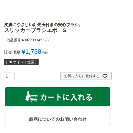
皮膚にやさしい針先玉付きの安心ブラシ。
スリッカーブラシエポ S
商品番号
4907733145328
¥
1,738
販売価格
税込
[
16
ポイント進呈 ]
お気に入りに登録する