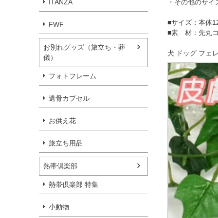
ITANZA
・その他のサイ
■サイズ：本体12
FWF
■素 材：先丸
お別れグッズ（旅立ち・葬
犬 ドッグ フェ
儀）
フォトフレーム
遺骨カプセル
お供え花
旅立ち用品
熱帯倶楽部
熱帯倶楽部 特集
小動物