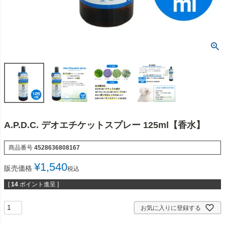
A.P.D.C. デオエチケットスプレー 125ml【香水】
商品番号
4528636808167
¥
1,540
販売価格
税込
[
14
ポイント進呈 ]
お気に入りに登録する