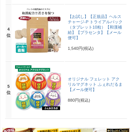
【お試し】【正規品】ヘルス
チャージ-P トライアルパック
（タブレット10粒）【和漢補
4
給】【プラセンタ】【メール
位
便可】
1,540円
(税込)
オリジナル フェレット アク
リルマグネット ふぇれだるま
5
【メール便可】
位
880円
(税込)