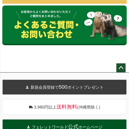
ペー
ジト
500
新規会員登録で
ポイントプレゼント
ップ
へ
送料無料
3,980円以上
(沖縄県除く)
公式
フェレットワールド
ホームページ