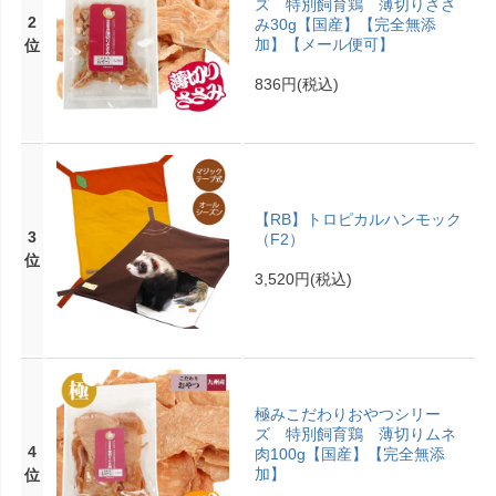
ズ 特別飼育鶏 薄切りささ
2
み30g【国産】【完全無添
加】【メール便可】
位
836円
(税込)
【RB】トロピカルハンモック
3
（F2）
位
3,520円
(税込)
極みこだわりおやつシリー
ズ 特別飼育鶏 薄切りムネ
4
肉100g【国産】【完全無添
加】
位