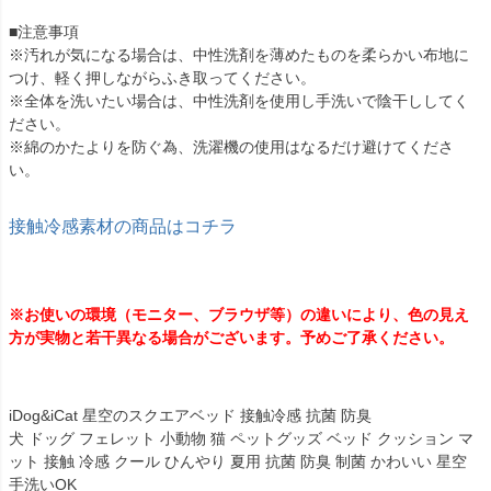
■注意事項
※汚れが気になる場合は、中性洗剤を薄めたものを柔らかい布地に
つけ、軽く押しながらふき取ってください。
※全体を洗いたい場合は、中性洗剤を使用し手洗いで陰干ししてく
ださい。
※綿のかたよりを防ぐ為、洗濯機の使用はなるだけ避けてくださ
い。
接触冷感素材の商品はコチラ
※お使いの環境（モニター、ブラウザ等）の違いにより、色の見え
方が実物と若干異なる場合がございます。予めご了承ください。
iDog&iCat 星空のスクエアベッド 接触冷感 抗菌 防臭
犬 ドッグ フェレット 小動物 猫 ペットグッズ ベッド クッション マ
ット 接触 冷感 クール ひんやり 夏用 抗菌 防臭 制菌 かわいい 星空
手洗いOK