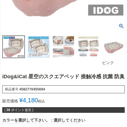
ピンク
iDog&iCat 星空のスクエアベッド 接触冷感 抗菌 防臭
商品番号
4582770455694
¥
4,180
販売価格
税込
[
38
ポイント進呈 ]
カラーを選択して下さい。
選択してください