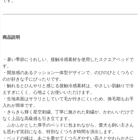
です。
商品説明
・暑い季節にうれしい、接触冷感素材を使用したスクエアベッドで
す。
・開放感のあるクッション一体型デザインで、のびのびとくつろぐ
のが好きな子にぴったりです。
・触れるとひんやりと感じる接触冷感素材は、やさしい肌触りで冷
えすぎにくく、心地よくお使いいただけます。
・生地表面はサラリとしていて毛が付きにくいため、換毛期もお手
入れが簡単です。
・きらきら輝く星空刺繍。丁寧に施された刺繍が、かわいいだけで
なく上品な高級感も引き立てます。
ふかふかとした厚手のベッドに包まれながら、愛犬も飼い主さん
も思わず笑顔になる、特別なくつろぎ時間を演出します。
・ベッドの縁は、あごを乗せてくつろぎやすい高さとやわらかさに