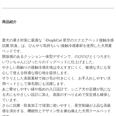
商品紹介
愛犬の暑さ対策に最適な「iDog&iCat 星空のスクエアベッド接触冷感
抗菌 防臭」は、ひんやり気持ちいい接触冷感素材を使用した犬用夏
ベッドです。
開放感のあるクッション一体型デザインで、のびのびとくつろぎた
いワンちゃんにぴったりのドッグベッドに仕上げました。
やさしい肌触りの接触冷感生地は冷えすぎにくく、敏感な犬にも安
心して使える快適な寝心地を提供します。
サラリとした表面素材で抜け毛が付きにくく、お手入れしやすい犬
用ベッドとして換毛期にも活躍します。
あご乗せしやすい縁や低めの入口設計で、シニア犬や足腰が気にな
る犬にもやさしい設計に加え、底面のすべり止めで安定感も確保し
ています。
さらに抗菌・防臭加工で清潔に使いやすく、星空刺繍が上品な高級
感を演出する、機能性とデザイン性を兼ね備えた犬用クールベッド