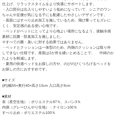
仕上げ、リラックスタイムをより快適にサポートします。
・入口部分は出入りしやすいよう低めになっていて、シニアのワン
ちゃんや足腰が気になる子にも配慮したやさしいデザインです。
・底面にはすべり止め加工を施しているため、飛び乗ってもズレに
くく、安定感のある使い心地です。
・ベッドがペットにとってより心地よい場所になるよう、接触冷感
素材に抗菌・防臭加工を施しました。
※すべての菌・臭いに対する効果ではありません。
・ベッドとクッションは一体型のため、内側のクッションは取り外
しできない仕様です。座面は2か所を縫いとめることで、 中綿のか
たよりを軽減します。
・夏用の快適ベッドをお探しの方や、のびのびくつろげるベッドを
お探しの方におすすめです。
■サイズ
(約)幅55×奥行40×高さ13cm 入口高さ9cm
■素材
表（星空生地）：ポリエステル97％、スパン3％
内側（グレーひんやり生地）：ナイロン100％
すべり止め：ポリエステル100％