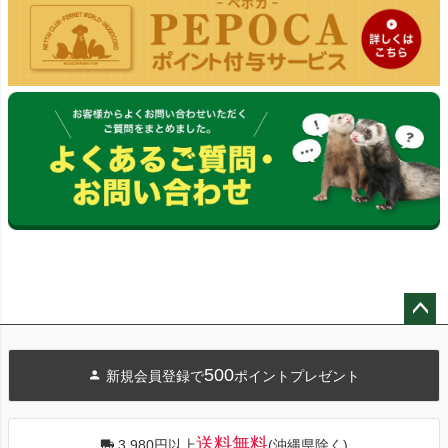
ペー
ジト
500
新規会員登録で
ポイントプレゼント
ップ
へ
送料無料
3,980円以上
(沖縄県除く)