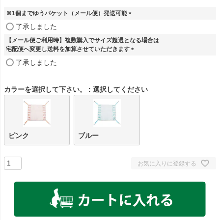
※1個までゆうパケット（メール便）発送可能
(
了承しました
必
【メール便ご利用時】複数購入でサイズ超過となる場合は
須
宅配便へ変更し送料を加算させていただきます
)
(
了承しました
必
須
)
カラーを選択して下さい。
選択してください
ピンク
ブルー
お気に入りに登録する