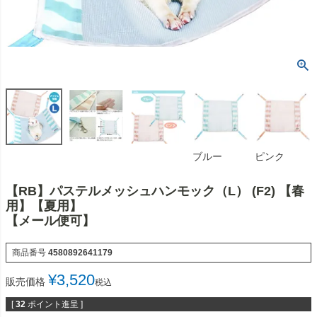
ブルー
ピンク
【RB】パステルメッシュハンモック（L） (F2) 【春
用】【夏用】
【メール便可】
商品番号
4580892641179
¥
3,520
販売価格
税込
[
32
ポイント進呈 ]