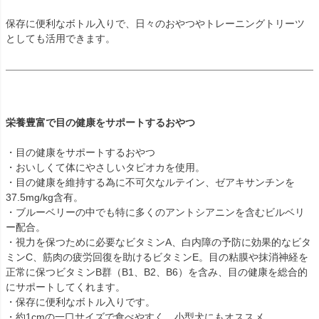
保存に便利なボトル入りで、日々のおやつやトレーニングトリーツ
としても活用できます。
栄養豊富で目の健康をサポートするおやつ
・目の健康をサポートするおやつ
・おいしくて体にやさしいタピオカを使用。
・目の健康を維持する為に不可欠なルテイン、ゼアキサンチンを
37.5mg/kg含有。
・ブルーベリーの中でも特に多くのアントシアニンを含むビルベリ
ー配合。
・視力を保つために必要なビタミンA、白内障の予防に効果的なビタ
ミンC、筋肉の疲労回復を助けるビタミンE。目の粘膜や抹消神経を
正常に保つビタミンB群（B1、B2、B6）を含み、目の健康を総合的
にサポートしてくれます。
・保存に便利なボトル入りです。
・約1cmの一口サイズで食べやすく、小型犬にもオススメ。