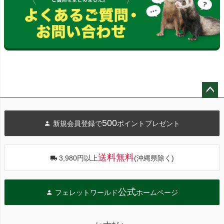
ペー
ジト
500
新規会員登録で
ポイントプレゼント
ップ
へ
送料無料
3,980円以上
(沖縄県除く)
公式
フェレットワールド
ホームページ