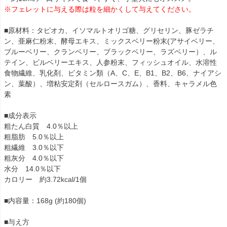
※フェレットに与える際は粒を細かくして与えてください。
■原材料：タピオカ、イソマルトオリゴ糖、グリセリン、豚ゼラチ
ン、亜麻仁粉末、酵母エキス、ミックスベリー粉末(アサイベリー、
ブルーベリー、クランベリー、ブラックベリー、ラズベリー）、ル
テイン、ビルベリーエキス、人参粉末、フィッシュオイル、水溶性
食物繊維、乳化剤、ビタミン類（A、C、E、B1、B2、B6、ナイアシ
ン、葉酸）、増粘安定剤（セルロースガム）、香料、キャラメル色
素
■成分表示
粗たん白質 4.0％以上
粗脂肪 5.0％以上
粗繊維 3.0％以下
粗灰分 4.0％以下
水分 14.0％以下
カロリー 約3.72kcal/1個
■内容量：168g (約180個)
■与え方