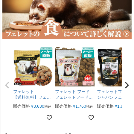
フェレット
フェレット フード
フェレットフー
【送料無料】フェレ
フェレットフード
ジャパンフェレミ
ットフード ジャパ
ジャパンフェレミア
ム 匠味 240g ヘル
販売価格
¥
3,630
販売価格
¥
1,760
販売価格
¥
1,980
税込
税込
税
ンフェレミアム
ム グルメ 300g ヘル
チャージシリーズ
1.5kg（ジャパンプ
スチャージシリーズ
【純国産】【オー
レミアム） ヘルスチ
【国産】【オールス
ステージ】
ャージシリーズ【国
テージ】
産】【オールステー