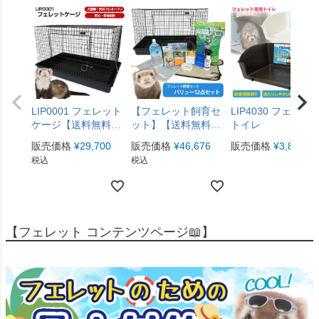
LIP0001 フェレット
【フェレット飼育セ
LIP4030 フェレッ
ケージ【送料無料】
ット】【送料無料】
トイレ
【フェレットケー
フェレット飼育セッ
販売価格
¥
29,700
販売価格
¥
46,676
販売価格
¥
3,850
税
ジ】
ト フェレットケー
税込
税込
ジ付き バリュー12点
セット！【お買い
得】
【フェレット コンテンツページ📖】