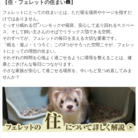
【住・フェレットの住まい🛖】
ジ】
フェレットにとっての住まいとは、ただ寝る場所やケージを指すだ
けではありません。
ぐっすり眠れる😴ハンモックや寝床、安心して走り回れる🏃スペー
ス、そして飼い主さんのそばでリラックス🥰できる空間。
そのすべてが、フェレットの毎日を支える大切な要素です。
「眠る・遊ぶ・くつろぐ」この3つがそろった空間こそが、フェレッ
トにとっての理想の住まい。
それぞれの時間を心地よく過ごせるように環境を整えることは、健
康とごきげんな毎日につながります。
小さな家族が安心して過ごせる場所を、今いちど見つめ直してみま
せんか？