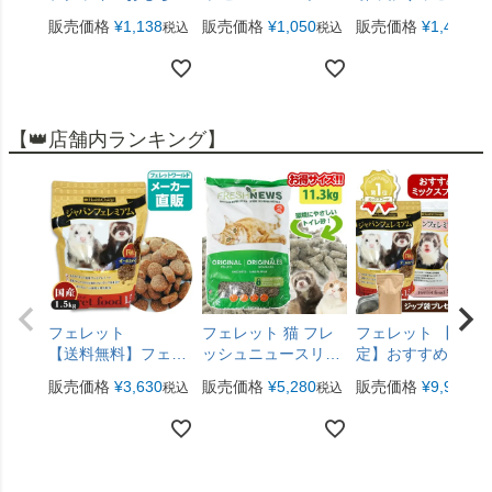
2個セット
ットおもちゃ
ゃ
販売価格
¥
1,138
販売価格
¥
1,050
販売価格
¥
1,490
税込
税込
税
【メール便可】
【メール便可】
【👑店舗内ランキング】
フェレット
フェレット 猫 フレ
フェレット 【当店
【送料無料】フェレ
ッシュニュースリタ
定】おすすめミッ
ットフード ジャパ
ー 11.3kg【オスス
スフードセット
販売価格
¥
3,630
販売価格
¥
5,280
販売価格
¥
9,900
税込
税込
税
ンフェレミアム
メ】【正規品】
A（アルミ袋プレゼ
1.5kg（ジャパンプ
ント!）（ジャパン
レミアム） ヘルスチ
ェレミアム1.5Kg ジ
ャージシリーズ【国
ャパンフェレミア
産】【オールステー
グルメ 900g ジャパ