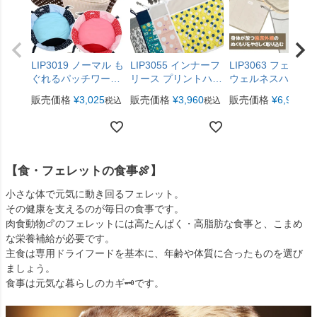
LIP3019 ノーマル も
LIP3055 インナーフ
LIP3063 フェレッ
ぐれるパッチワーク
リース プリントハン
ウェルネスハンモ
サークル【3シーズ
モック 【春用】【秋
ク
販売価格
¥
3,025
販売価格
¥
3,960
販売価格
¥
6,930
税込
税込
税
ン】
用】
【食・フェレットの食事🍖】
小さな体で元気に動き回るフェレット。
その健康を支えるのが毎日の食事です。
肉食動物🍗のフェレットには高たんぱく・高脂肪な食事と、こまめ
な栄養補給が必要です。
主食は専用ドライフードを基本に、年齢や体質に合ったものを選び
ましょう。
食事は元気な暮らしのカギ🗝️です。