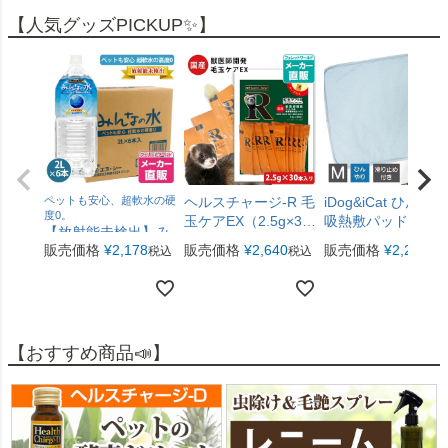
ジ】
ンフェレミアム匠
【人気グッズPICKUP✨】
240g）
ペットも安心、超軟水の硬
ヘルスチャージ-R 毛
iDog&iCat ひんやり
度0。
玉ケアEX（2.5g×30
吸熱敷パッド PCM
【放射能未検出】み
本入り）（フェレッ
Mサイズ
販売価格
¥
2,178
販売価格
¥
2,640
販売価格
¥
2,255
んなの水２L 1ケース
税込
税込
税
ト用健康補助食品バ
ヘルスチャージシリ
イト）【国産】【無
ーズ （２リットル6
添加】【メール便
本入り）1本あたり
可】
通常\340（税別）が
\330（税別）とお買
【おすすめ商品📣】
い得!【ペットの飲料
水】