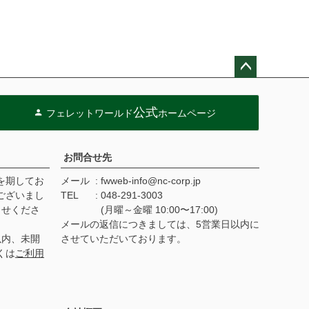
ペー
ジト
公式
フェレットワールド
ホームページ
ップ
へ
お問合せ先
を期してお
メール
fwweb-info@nc-corp.jp
ございまし
TEL
048-291-3003
らせくださ
(月曜～金曜 10:00〜17:00)
メールの返信につきましては、5営業日以内に
以内、未開
させていただいております。
くは
ご利用