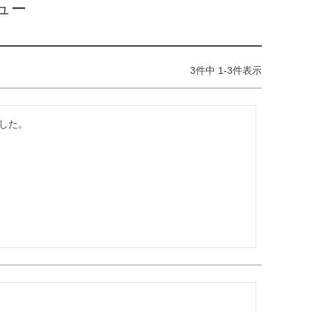
ュー
3
件中
1
-
3
件表示
た。
