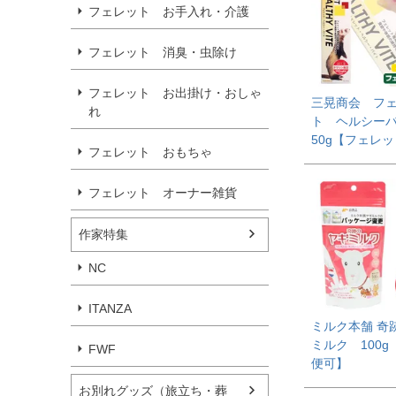
フェレット お手入れ・介護
フェレット 消臭・虫除け
フェレット お出掛け・おしゃ
三晃商会 フ
れ
ト ヘルシー
50g【フェレ
フェレット おもちゃ
フェレット オーナー雑貨
作家特集
NC
ITANZA
ミルク本舗 奇
ミルク 100g
FWF
便可】
お別れグッズ（旅立ち・葬