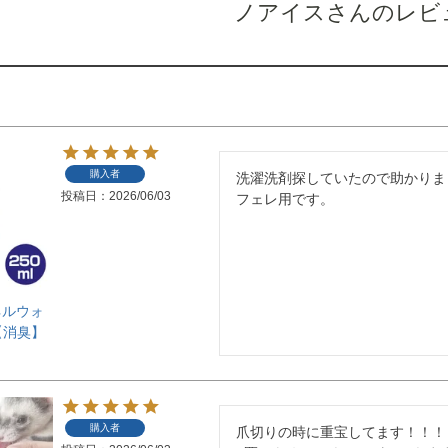
ノアイスさんのレビ
購入者
洗濯洗剤探していたので助かりまし
投稿日
2026/06/03
フェレ用です。
ンネルウォ
l【消臭】
購入者
爪切りの時に重宝してます！！！
