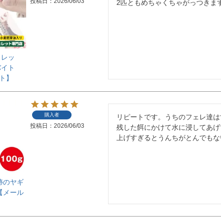
投稿日
2026/06/03
2匹ともめちゃくちゃがっつきま
ェレッ
バイト
ット】
購入者
リピートです。うちのフェレ達は
投稿日
2026/06/03
残した餌にかけて水に浸してあげ
上げすぎるとうんちがとんでもな
跡のヤギ
【メール