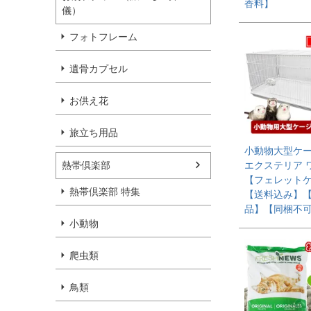
香料】
儀）
フォトフレーム
遺骨カプセル
お供え花
旅立ち用品
小動物大型ケー
熱帯倶楽部
エクステリア
【フェレット
熱帯倶楽部 特集
【送料込み】
品】【同梱不
小動物
爬虫類
鳥類