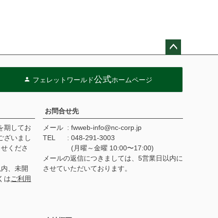
ペー
ジト
公式
フェレットワールド
ホームページ
ップ
へ
お問合せ先
を期してお
メール
fwweb-info@nc-corp.jp
ございまし
TEL
048-291-3003
らせくださ
(月曜～金曜 10:00〜17:00)
メールの返信につきましては、5営業日以内に
以内、未開
させていただいております。
くは
ご利用