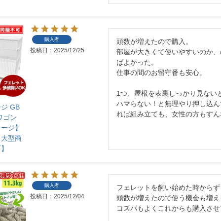
購入者
頭数が増えたので購入。

投稿日
2025/12/25
部屋が大きくて使いやすいのか、
ばよかった。

仕事の間のお留守番も安心。

1つ、屋根を表裏しっかり見ないと
ハマらない！と無理やり押し込ん
ジ GB
れば組み立ても、女性の方もすん
 ワゴン
ケージ】
【大型商
可】
購入者
フェレットを飼い始めた時からずっ
投稿日
2025/12/04
頭数が増えたので使う機会も増え
コスパもよくこれからも購入させ