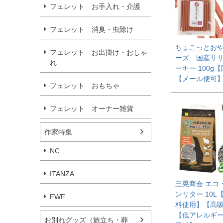
フェレット お手入れ・介護
フェレット 消臭・虫除け
ちょこっとお
フェレット お出掛け・おしゃ
ーズ 国産サ
れ
ーキー 100g
【メール便可
フェレット おもちゃ
フェレット オーナー雑貨
作家特集
NC
ITANZA
三晃商会 エコ
ンリター 10L
FWF
料使用】【高
【低アレルギ
お別れグッズ（旅立ち・葬