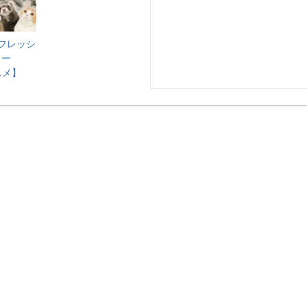
 フレッシ
ター
スメ】