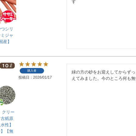
す
やつシリ
サミジャ
【国産】
】
購入者
緑の方の砂をお迎えしてからずっ
投稿日
2026/01/17
えてみました。今のところ何も無
・クリー
【古紙原
吸水性】
ー】【無