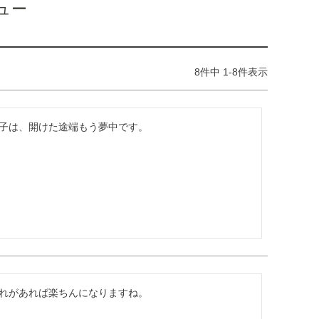
ュー
8
件中
1
-
8
件表示
子は、開けた途端もう夢中です。
れがあれば楽ちんになりますね。