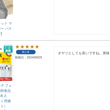
ェレット マ
ー バス
製】
購入者
オヤツとしても良いですね。美味
投稿日
2024/09/29
F フェ
補助食品
0本入
ット用健
イト）