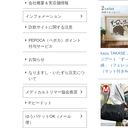
会社概要＆実店舗情報
インフォメーション
詐欺サイトに関する注意
PEPOCA（ペポカ）ポイント
付与サービス
kazu TAKAS
ジアート「ず
お知らせ
緒」（フェレ
（マット付きA
なりますし・いたずら注文につ
いて
メディカルトリマー協会推奨
P.ピードット
ゆうパケットOK（メール
便）