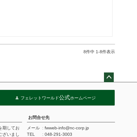
8
件中
1
-
8
件表示
ペー
ジト
公式
フェレットワールド
ホームページ
ップ
へ
お問合せ先
を期してお
メール
fwweb-info@nc-corp.jp
ございまし
TEL
048-291-3003