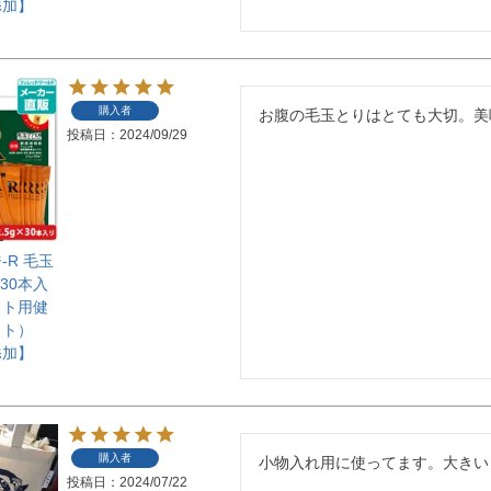
添加】
】
購入者
お腹の毛玉とりはとても大切。美
投稿日
2024/09/29
-R 毛玉
×30本入
ット用健
イト）
添加】
】
購入者
小物入れ用に使ってます。大きい
投稿日
2024/07/22