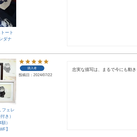
ニトート
ンダナ
購入者
忠実な描写は、まるで今にも動き
投稿日
2024/07/22
 フェレ
額付き）
4額）
WF】