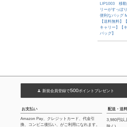
LIP1003 移
リーがすっぽ
便利なバッグ 
【送料無料】
キャリー】【
バッグ】
500
新規会員登録で
ポイントプレゼント
お支払い
配送・送
Amazon Pay、クレジットカード、代金引
3,980円
換、コンビニ後払い、がご利用になれます。
除く)