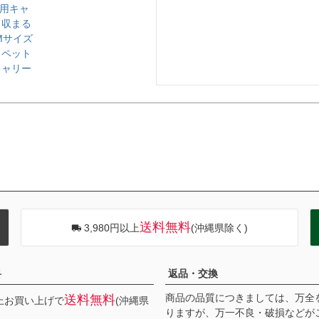
動用キャ
り収まる
Mサイズ
【ペット
キャリー
送料無料
3,980円以上
(沖縄県除く)
料
返品・交換
商品の品質につきましては、万全
送料無料
以上お買い上げで
(沖縄県
りますが、万一不良・破損などが