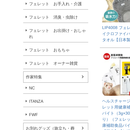
フェレット お手入れ・介護
フェレット 消臭・虫除け
LIP4008 フ
フェレット お出掛け・おしゃ
イクロファイバ
れ
タオル【日本
フェレット おもちゃ
フェレット オーナー雑貨
作家特集
NC
ヘルスチャージ-
ITANZA
レット用健康
バイト（3g×3
FWF
り）（フェレ
康補助食品バ
お別れグッズ（旅立ち・葬