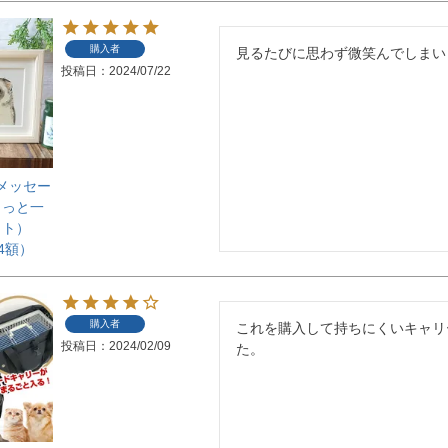
購入者
見るたびに思わず微笑んでしまい
投稿日
2024/07/22
E メッセー
～っと一
ット）
4額）
購入者
これを購入して持ちにくいキャリ
投稿日
2024/02/09
た。