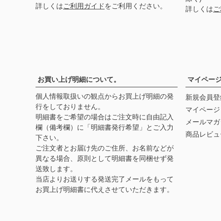
詳しくは
ご利用ガイド
をご利用ください。
詳しくは
ご
お買い上げ明細について。
マイペー
個人情報取扱いの観点からお買上げ明細の発
新規会員登
行をしておりません。
マイページ
明細書をご希望の場合はご注文時に自由記入
メールマガ
欄（備考欄）に「明細書発行希望」とご入力
商品レビュ
下さい。
ご注文者とお届け先のご住所、お名前などが
異なる場合、原則として明細書を同梱せず発
送致します。
当店よりお送りする発送完了メールをもって
お買上げ明細書に代えさせていただきます。