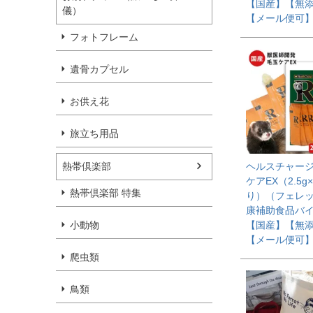
【国産】【無
儀）
【メール便可
フォトフレーム
遺骨カプセル
お供え花
旅立ち用品
熱帯倶楽部
ヘルスチャージ
ケアEX（2.5g
熱帯倶楽部 特集
り）（フェレ
康補助食品バ
小動物
【国産】【無
【メール便可
爬虫類
鳥類