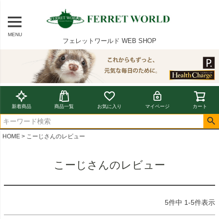
MENU
フェレットワールド WEB SHOP
新着商品
商品一覧
お気に入り
マイページ
カート
HOME
こーじさんのレビュー
こーじさんのレビュー
5
件中
1
-
5
件表示