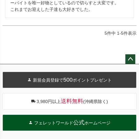
ーバイトを唯一好物としているので切らすと大変です。

5
件中
1
-
5
件表示
ペー
ジト
500
新規会員登録で
ポイントプレゼント
ップ
へ
送料無料
3,980円以上
(沖縄県除く)
公式
フェレットワールド
ホームページ