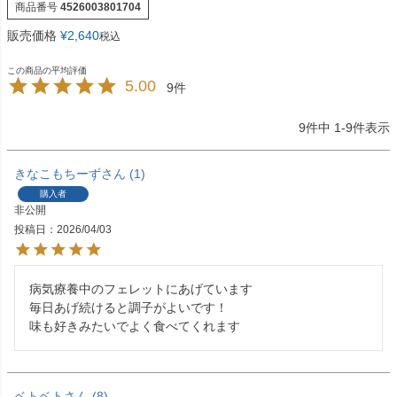
商品番号
4526003801704
販売価格
¥
2,640
税込
5.00
9
9
件中
1
-
9
件表示
きなこもちーず
1
購入者
非公開
投稿日
2026/04/03
病気療養中のフェレットにあげています

毎日あげ続けると調子がよいです！

味も好きみたいでよく食べてくれます
ベトベト
8