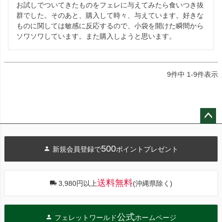
お試しでついてきたものをフェレに与えてみたら食いつき抜
群でした。そのあと、購入して時々、与えています。好きな
ものに関しては敏感に反応するので、小袋を開けた瞬間から
ソワソワしています。また購入しようと思います。
9
件中
1
-
9
件表示
ペー
ジト
500
新規会員登録で
ポイントプレゼント
ップ
へ
送料無料
3,980円以上
(沖縄県除く)
公式
フェレットワールド
ホームページ