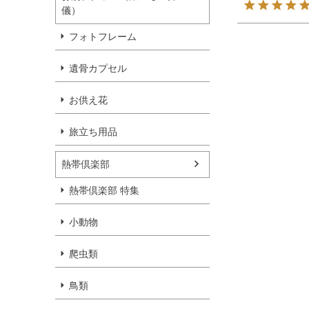
儀）
フォトフレーム
遺骨カプセル
お供え花
旅立ち用品
熱帯倶楽部
熱帯倶楽部 特集
小動物
爬虫類
鳥類