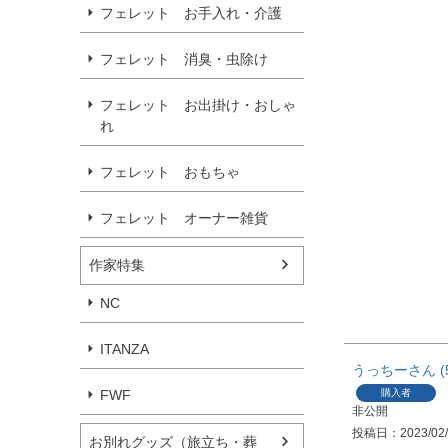
フェレット お手入れ・介護
フェレット 消臭・虫除け
フェレット お出掛け・おしゃ
れ
フェレット おもちゃ
フェレット オーナー雑貨
作家特集
NC
ITANZA
うっちー
FWF
購入者
非公開
投稿日
2023/02
お別れグッズ（旅立ち・葬