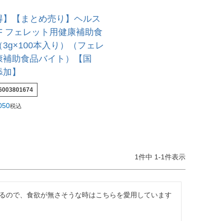
得】【まとめ売り】ヘルス
F フェレット用健康補助食
3g×100本入り）（フェレ
康補助食品バイト）【国
添加】
6003801674
050
税込
1
件中
1
-
1
件表示
るので、食欲が無さそうな時はこちらを愛用しています