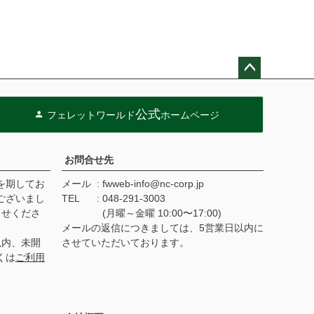
ペー
ジト
公式
フェレットワールド
ホームページ
ップ
へ
お問合せ先
を期してお
メール
fwweb-info@nc-corp.jp
ございまし
TEL
048-291-3003
らせくださ
(月曜～金曜 10:00〜17:00)
メールの返信につきましては、5営業日以内に
以内、未開
させていただいております。
くは
ご利用