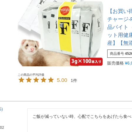
【お買い
チャージ-
品バイト（
ット用健
産】【無
商品番号
452
販売価格
¥
6,
5.00
1
5
ご飯が減っていない時、心配でこちらをあげたら食べ
/02