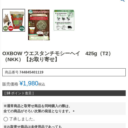
OXBOW ウエスタンチモシーヘイ 425g（T2）
（NKK）【お取り寄せ】
商品番号
744845401119
¥
1,980
販売価格
税込
[
18
ポイント進呈 ]
※通常商品と取寄せ商品を同時購入の際は、
全ての商品がそろい次第の発送となります。
(
了承しました。
必
※お取寄せ商品は未使用品であっても
須