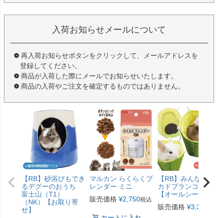
入荷お知らせメールについて
再入荷お知らせボタンをクリックして、メールアドレスを
登録してください。
商品が入荷した際にメールでお知らせいたします。
商品の入荷やご注文を確定するものではありません。
【RB】砂浴びもでき
マルカン らくらくブ
【RB】みんなのア
るデグーのおうち
レンダー ミニ
カドブランコ（F2
富士山（T1）
【オールシーズン
販売価格
¥
2,750
税込
（NK）【お取り寄
販売価格
¥
3,300
税
せ】
カートに入れ