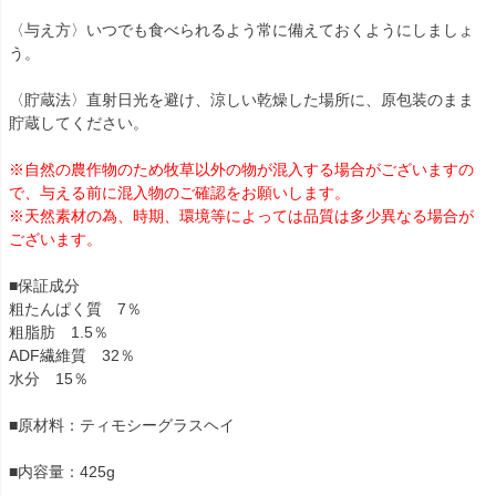
〈与え方〉いつでも食べられるよう常に備えておくようにしましょ
う。
〈貯蔵法〉直射日光を避け、涼しい乾燥した場所に、原包装のまま
貯蔵してください。
※自然の農作物のため牧草以外の物が混入する場合がございますの
で、与える前に混入物のご確認をお願いします。
※天然素材の為、時期、環境等によっては品質は多少異なる場合が
ございます。
■保証成分
粗たんぱく質 7％
粗脂肪 1.5％
ADF繊維質 32％
水分 15％
■原材料：ティモシーグラスヘイ
■内容量：425g