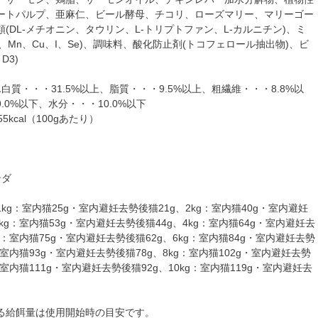
ートパルプ、亜麻仁、ビール酵母、チコリ、ローズマリー、マリーゴー
(DL-メチオニン、タウリン、L-トリプトファン、L-カルニチン)、ミ
n、Mn、Cu、I、Se)、調味料、酸化防止剤(トコフェロール抽出物)、ビ
D3)
白質・・・31.5%以上、脂質・・・9.5%以上、粗繊維・・・8.8%以
.0%以下、水分・・・10.0%以下
5kcal（100gあたり）
ンダ
kg：室内猫25g・室内避妊去勢後猫21g、2kg：室内猫40g・室内避妊
3kg：室内猫53g・室内避妊去勢後猫44g、4kg：室内猫64g・室内避妊去
kg：室内猫75g・室内避妊去勢後猫62g、6kg：室内猫84g・室内避妊去勢
：室内猫93g・室内避妊去勢後猫78g、8kg：室内猫102g・室内避妊去勢
：室内猫111g・室内避妊去勢後猫92g、10kg：室内猫119g・室内避妊去
る給餌量は使用開始時の目安です。