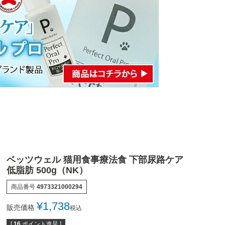
ベッツウェル 猫用食事療法食 下部尿路ケア
低脂肪 500g（NK）
商品番号
4973321000294
¥
1,738
販売価格
税込
[
16
ポイント進呈 ]