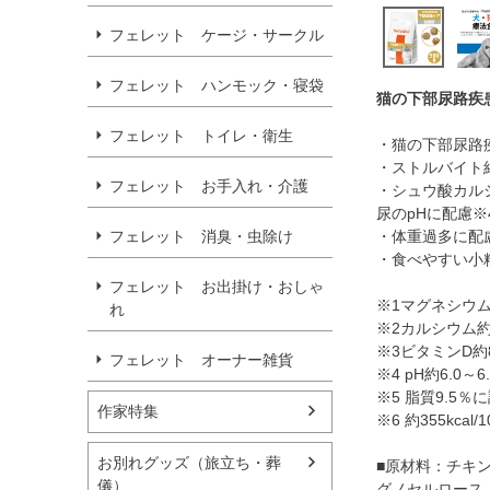
フェレット ケージ・サークル
フェレット ハンモック・寝袋
猫の下部尿路疾
フェレット トイレ・衛生
・猫の下部尿路
・ストルバイト
フェレット お手入れ・介護
・シュウ酸カル
尿のpHに配慮※
フェレット 消臭・虫除け
・体重過多に配
・食べやすい小
フェレット お出掛け・おしゃ
※1マグネシウム
れ
※2カルシウム約
※3ビタミンD約80
フェレット オーナー雑貨
※4 pH約6.0～6.
※5 脂質9.5
作家特集
※6 約355kc
お別れグッズ（旅立ち・葬
■原材料：チキ
儀）
グノセルロース