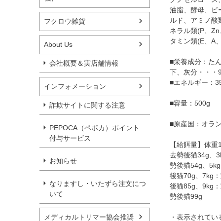
油脂、酵母、ビ
ルド、アミノ酸類
フクロウ雑貨
ネラル類(P、Z
タミン類(E、A、
About Us
■栄養成分：たん
会社概要＆実店舗情報
下、灰分・・・9
■エネルギー：35
インフォメーション
■容量：500g
詐欺サイトに関する注意
■原産国：オラ
PEPOCA（ペポカ）ポイント
付与サービス
【給餌量】体重1
去勢後猫34g、
お知らせ
勢後猫54g、5
後猫70g、7kg
なりますし・いたずら注文につ
後猫85g、9kg
いて
勢後猫99g
メディカルトリマー協会推奨
・表示されてい