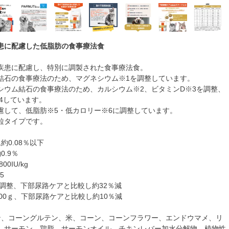
患に配慮した低脂肪の食事療法食
疾患に配慮し、特別に調製された食事療法食。
結石の食事療法のため、マグネシウム※1を調整しています。
シウム結石の食事療法のため、カルシウム※2、ビタミンD※3を調整、
4しています。
慮して、低脂肪※5・低カロリー※6に調整しています。
粒タイプです。
約0.08％以下
0.9％
0IU/kg
5
％に調整、下部尿路ケアと比較し約32％減
al/100ｇ、下部尿路ケアと比較し約10％減
ン、コーングルテン、米、コーン、コーンフラワー、エンドウマメ、リ
、サーモン、鶏脂、サーモンオイル、チキンレバー加水分解物、植物性