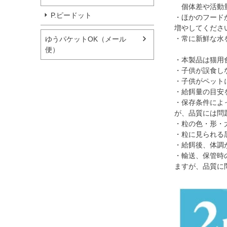
個体差や活動量
P.ピードット
・ほかのフード
増やしてくださ
・常に新鮮な水
ゆうパケットOK（メール
便）
・本製品は猫用
・子供が誤食し
・子供がペット
・給餌量の目安
・保存条件によ
が、品質には問
・粒の色・形・
・粒に見られる
・給餌後、体調
・輸送、保管時
ますが、品質に