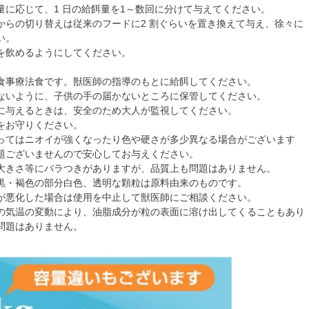
に応じて、1 日の給餌量を1～数回に分けて与えてください。
からの切り替えは従来のフードに2 割ぐらいを置き換えて与え、徐々に
い。
を飲めるようにしてください。
食事療法食です。獣医師の指導のもとに給餌してください。
ないように、子供の手の届かないところに保管してください。
に与えるときは、安全のため大人が監視してください。
をお守りください。
ってはニオイが強くなったり色や硬さが多少異なる場合がございます
題ございませんので安心してお与えください。
大きさ等にバラつきがありますが、品質上も問題はありません。
黒・褐色の部分白色、透明な顆粒は原料由来のものです。
が悪化した場合は使用を中止して獣医師にご相談ください。
の気温の変動により、油脂成分が粒の表面に溶け出してくることもあり
問題はありません。