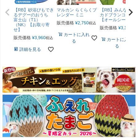
【RB】砂浴びもでき
マルカン らくらくブ
【RB】みんなのア
るデグーのおうち
レンダー ミニ
カドブランコ（F2
富士山（T1）
【オールシーズン
販売価格
¥
2,750
税込
（NK）【お取り寄
販売価格
¥
3,300
税
せ】
カートに入れ
販売価格
¥
3,960
税込
カートに入れ
る
る
詳細を見る