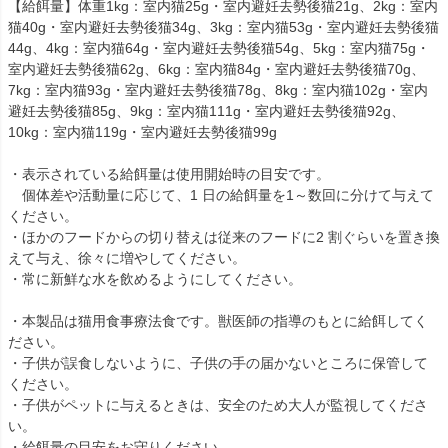
【給餌量】体重1kg：室内猫25g・室内避妊去勢後猫21g、2kg：室内
猫40g・室内避妊去勢後猫34g、3kg：室内猫53g・室内避妊去勢後猫
44g、4kg：室内猫64g・室内避妊去勢後猫54g、5kg：室内猫75g・
室内避妊去勢後猫62g、6kg：室内猫84g・室内避妊去勢後猫70g、
7kg：室内猫93g・室内避妊去勢後猫78g、8kg：室内猫102g・室内
避妊去勢後猫85g、9kg：室内猫111g・室内避妊去勢後猫92g、
10kg：室内猫119g・室内避妊去勢後猫99g
・表示されている給餌量は使用開始時の目安です。
個体差や活動量に応じて、1 日の給餌量を1～数回に分けて与えて
ください。
・ほかのフードからの切り替えは従来のフードに2 割ぐらいを置き換
えて与え、徐々に増やしてください。
・常に新鮮な水を飲めるようにしてください。
・本製品は猫用食事療法食です。獣医師の指導のもとに給餌してく
ださい。
・子供が誤食しないように、子供の手の届かないところに保管して
ください。
・子供がペットに与えるときは、安全のため大人が監視してくださ
い。
・給餌量の目安をお守りください。