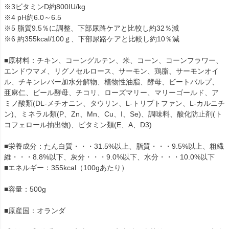
※3ビタミンD約800IU/kg
※4 pH約6.0～6.5
※5 脂質9.5％に調整、下部尿路ケアと比較し約32％減
※6 約355kcal/100ｇ、下部尿路ケアと比較し約10％減
■原材料：チキン、コーングルテン、米、コーン、コーンフラワー、
エンドウマメ、リグノセルロース、サーモン、鶏脂、サーモンオイ
ル、チキンレバー加水分解物、植物性油脂、酵母、ビートパルプ、
亜麻仁、ビール酵母、チコリ、ローズマリー、マリーゴールド、ア
ミノ酸類(DL-メチオニン、タウリン、L-トリプトファン、L-カルニチ
ン)、ミネラル類(P、Zn、Mn、Cu、I、Se)、調味料、酸化防止剤(ト
コフェロール抽出物)、ビタミン類(E、A、D3)
■栄養成分：たん白質・・・31.5%以上、脂質・・・9.5%以上、粗繊
維・・・8.8%以下、灰分・・・9.0%以下、水分・・・10.0%以下
■エネルギー：355kcal（100gあたり）
■容量：500g
■原産国：オランダ