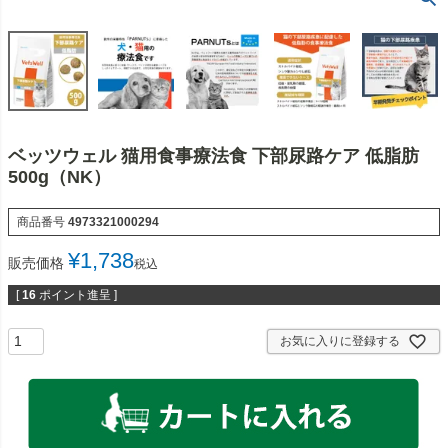
ベッツウェル 猫用食事療法食 下部尿路ケア 低脂肪
500g（NK）
商品番号
4973321000294
¥
1,738
販売価格
税込
[
16
ポイント進呈 ]
お気に入りに登録する