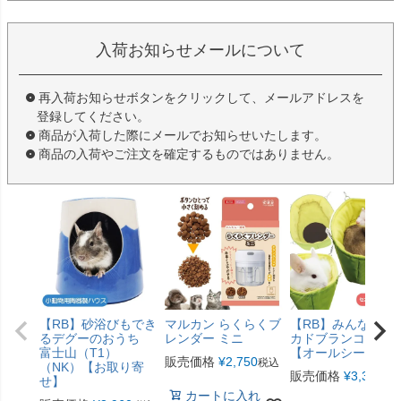
入荷お知らせメールについて
再入荷お知らせボタンをクリックして、メールアドレスを
登録してください。
商品が入荷した際にメールでお知らせいたします。
商品の入荷やご注文を確定するものではありません。
【RB】砂浴びもでき
マルカン らくらくブ
【RB】みんなのア
るデグーのおうち
レンダー ミニ
カドブランコ（F2
富士山（T1）
【オールシーズン
販売価格
¥
2,750
税込
（NK）【お取り寄
販売価格
¥
3,300
税
せ】
カートに入れ