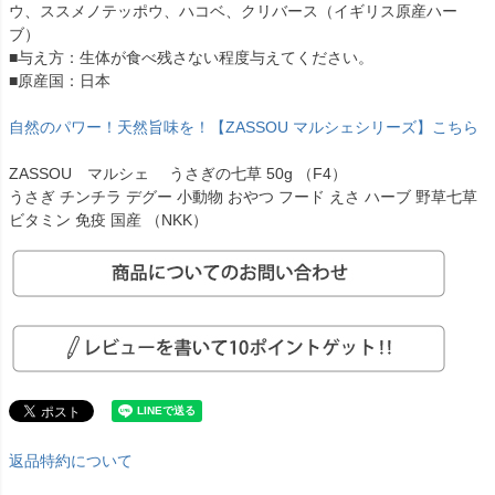
ウ、ススメノテッポウ、ハコベ、クリバース（イギリス原産ハー
ブ）
■与え方：生体が食べ残さない程度与えてください。
■原産国：日本
自然のパワー！天然旨味を！【ZASSOU マルシェシリーズ】こちら
ZASSOU マルシェ うさぎの七草 50g （F4）
うさぎ チンチラ デグー 小動物 おやつ フード えさ ハーブ 野草七草
ビタミン 免疫 国産 （NKK）
返品特約について