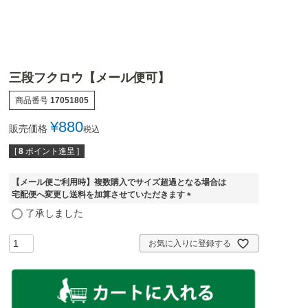
三段フクロウ【メール便可】
商品番号
17051805
¥
880
販売価格
税込
[
8
ポイント進呈 ]
【メール便ご利用時】複数購入でサイズ超過となる場合は
宅配便へ変更し送料を加算させていただきます
(
了承しました
必
須
お気に入りに登録する
)