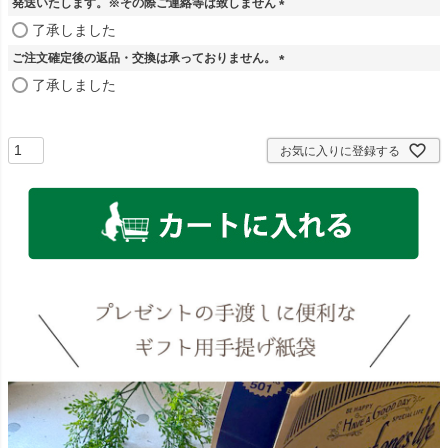
発送いたします。※その際ご連絡等は致しません
(
了承しました
必
ご注文確定後の返品・交換は承っておりません。
須
)
(
了承しました
必
須
)
お気に入りに登録する