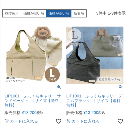
9
件中
1
-
9
件表示
並び替え
価格が安い順
価格が高い順
新着順
LIP1001 ふっくらキャリー サ
LIP1001 ふっくらキャリー デ
ンドベージュ Lサイズ【送料
ニムブラック Lサイズ【送料
無料】
無料】
販売価格
¥
13,200
販売価格
¥
13,200
税込
税込
カートに入れる
カートに入れる