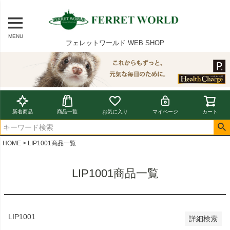
〜
在庫なし商品
MENU
在庫なし商品を表示しない
フェレットワールド WEB SHOP
商品番号/JANコード
並び順
新着順
新着商品
商品一覧
お気に入り
マイページ
カート
登録順
価格が安い順
価格が高い順
HOME
LIP1001商品一覧
優先度順
レビュー順
LIP1001商品一覧
キーワードヒット順
検索
LIP1001
詳細検索