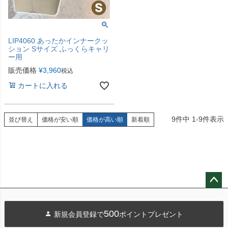
LIP4060 あったかインナークッ
ション Sサイズ ふっくらキャリ
ー用
販売価格
¥
3,960
税込
カートに入れる
9
件中
1
-
9
件表示
並び替え
価格が安い順
価格が高い順
新着順
ペー
ジト
500
新規会員登録で
ポイントプレゼント
ップ
へ