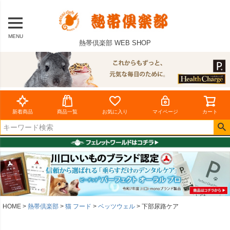
MENU
熱帯倶楽部 WEB SHOP
新着商品
商品一覧
お気に入り
マイページ
カート
HOME
熱帯倶楽部
猫 フード
ベッツウェル
下部尿路ケア