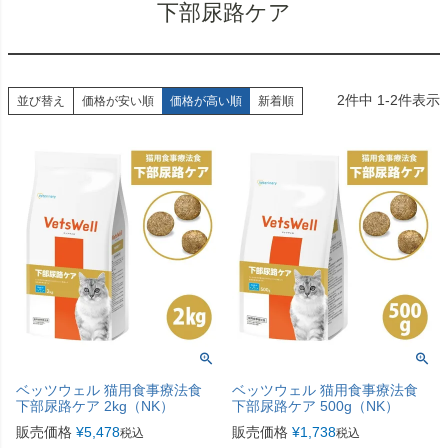
下部尿路ケア
2
件中
1
-
2
件表示
並び替え
価格が安い順
価格が高い順
新着順
ベッツウェル 猫用食事療法食
ベッツウェル 猫用食事療法食
下部尿路ケア 2kg（NK）
下部尿路ケア 500g（NK）
販売価格
¥
5,478
販売価格
¥
1,738
税込
税込