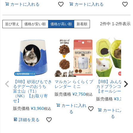
カートに入れる
カートに入れる
2
件中
1
-
2
件表示
並び替え
価格が安い順
価格が高い順
新着順
【RB】砂浴びもでき
マルカン らくらくブ
【RB】みんなのア
るデグーのおうち
レンダー ミニ
カドブランコ（F2
富士山（T1）
【オールシーズン
販売価格
¥
2,750
税込
（NK）【お取り寄
販売価格
¥
3,300
税
せ】
カートに入れ
販売価格
¥
3,960
税込
カートに入れ
る
る
詳細を見る