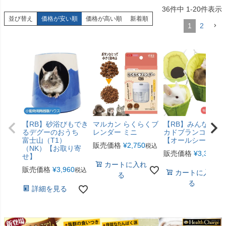
36
件中
1
-
20
件表示
並び替え
価格が安い順
価格が高い順
新着順
1
2
【RB】砂浴びもでき
マルカン らくらくブ
【RB】みんなのア
るデグーのおうち
レンダー ミニ
カドブランコ（F2
富士山（T1）
【オールシーズン
販売価格
¥
2,750
税込
（NK）【お取り寄
販売価格
¥
3,300
税
せ】
カートに入れ
販売価格
¥
3,960
税込
カートに入れ
る
る
詳細を見る