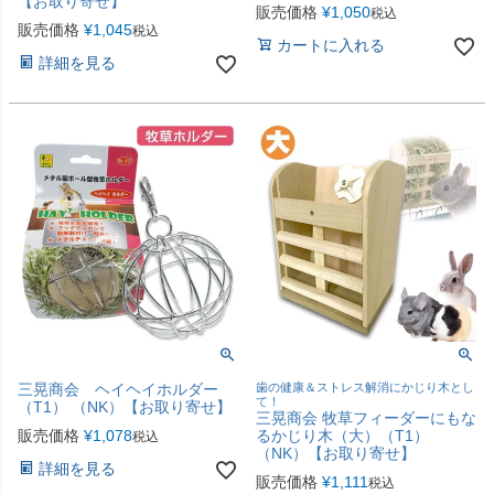
【お取り寄せ】
販売価格
¥
1,050
税込
販売価格
¥
1,045
税込
カートに入れる
詳細を見る
三晃商会 ヘイヘイホルダー
歯の健康＆ストレス解消にかじり木とし
て！
（T1） （NK）【お取り寄せ】
三晃商会 牧草フィーダーにもな
販売価格
¥
1,078
るかじり木（大）（T1）
税込
（NK）【お取り寄せ】
詳細を見る
販売価格
¥
1,111
税込