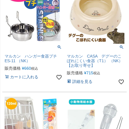
マルカン ハンガー食器プチ
マルカン CASA デグーのこ
ES-11 （NK）
ぼれにくい食器（T1） （NK）
【お取り寄せ】
販売価格
¥
660
税込
販売価格
¥
715
税込
カートに入れる
詳細を見る