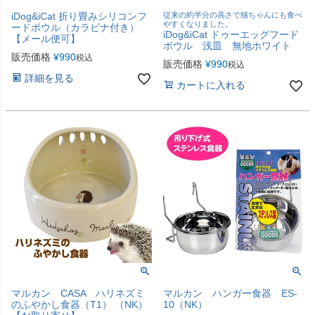
iDog&iCat 折り畳みシリコンフ
従来の約半分の高さで猫ちゃんにも食べ
やすくなりました。
ードボウル（カラビナ付き）
iDog&iCat ドゥーエッグフード
【メール便可】
ボウル 浅皿 無地ホワイト
販売価格
¥
990
税込
販売価格
¥
990
税込
詳細を見る
カートに入れる
マルカン CASA ハリネズミ
マルカン ハンガー食器 ES-
のふやかし食器（T1） （NK）
10（NK）