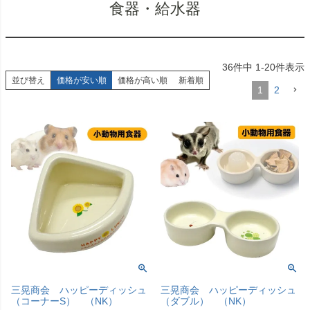
食器・給水器
36
件中
1
-
20
件表示
並び替え
価格が安い順
価格が高い順
新着順
1
2
三晃商会 ハッピーディッシュ
三晃商会 ハッピーディッシュ
（コーナーS） （NK）
（ダブル） （NK）