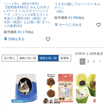
ペットも安心、超軟水の硬度0。
うさぎの瞳にブルーベリー＆ル
【放射能未検出】みんなの水２
テイン
L 1ケース ヘルスチャージシリ
（NK）
ーズ （２リットル6本入り）1
販売価格
¥
1,980
税込
本あたり通常\340（税別）が
\330（税別）とお買い得!【ペッ
カートに入れる
トの飲料水】
販売価格
¥
2,178
税込
詳細を見る
57
件中
1
-
20
件表示
並び替え
価格が安い順
価格が高い順
新着順
1
2
3