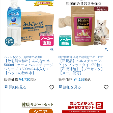
ペットも安心、超軟水の硬度0。
嗜好性抜群!若さの秘密はこの一粒に
【放射能未検出】みんなの水
【正規品】ヘルスチャージ-
500ml 1ケース ヘルスチャージ
P（タブレットタイプ30粒）
シリーズ（500ml24本入り）
【和漢補給】【プラセンタ】
【ペットの飲料水】
【メール便可】
販売価格
¥
4,730
販売価格
¥
4,158
税込
税込
詳細を見る
詳細を見る