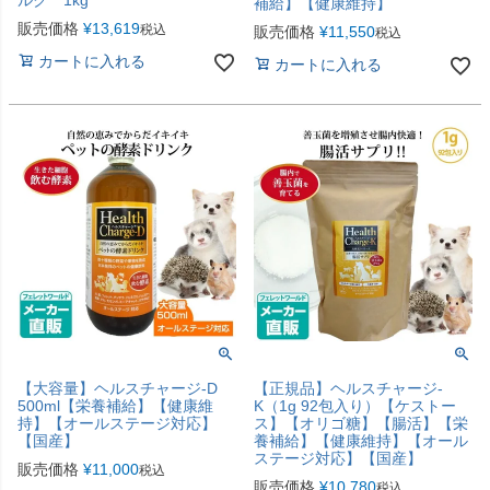
ルク 1kg
補給】【健康維持】
販売価格
¥
13,619
税込
販売価格
¥
11,550
税込
カートに入れる
カートに入れる
【大容量】ヘルスチャージ-D
【正規品】ヘルスチャージ-
500ml【栄養補給】【健康維
K（1g 92包入り）【ケストー
持】【オールステージ対応】
ス】【オリゴ糖】【腸活】【栄
【国産】
養補給】【健康維持】【オール
ステージ対応】【国産】
販売価格
¥
11,000
税込
販売価格
¥
10,780
税込