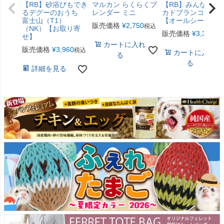
【RB】砂浴びもでき
マルカン らくらくブ
【RB】みんなのア
るデグーのおうち
レンダー ミニ
カドブランコ（F2
富士山（T1）
【オールシーズン
販売価格
¥
2,750
税込
（NK）【お取り寄
販売価格
¥
3,300
税
せ】
カートに入れ
販売価格
¥
3,960
税込
カートに入れ
る
る
詳細を見る