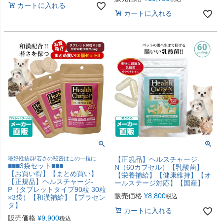
カートに入れる
カートに入れる
嗜好性抜群!若さの秘密はこの一粒に
【正規品】ヘルスチャージ-
■■■3袋セット■■■
N（60カプセル）【乳酸菌】
【お買い得】【まとめ買い】
【栄養補給】【健康維持】【オ
【正規品】ヘルスチャージ-
ールステージ対応】【国産】
P（タブレットタイプ90粒 30粒
販売価格
¥
8,800
税込
×3袋）【和漢補給】【プラセン
タ】
カートに入れる
販売価格
¥
9,900
税込