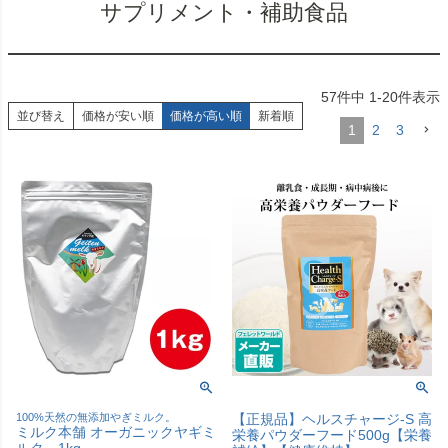
サプリメント・補助食品
57
件中
1
-
20
件表示
並び替え
価格が安い順
価格が高い順
新着順
1
2
3
100%天然の無添加やぎミルク。
【正規品】ヘルスチャージ-S 高
ミルク本舗 オーガニックヤギミ
栄養パウダーフード500g【栄養