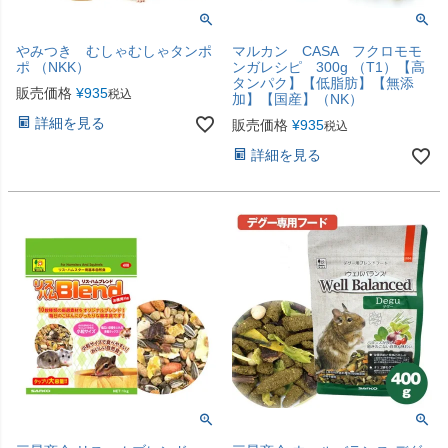
やみつき むしゃむしゃタンポ
マルカン CASA フクロモモ
ポ （NKK）
ンガレシピ 300g （T1）【高
タンパク】【低脂肪】【無添
販売価格
¥
935
税込
加】【国産】（NK）
詳細を見る
販売価格
¥
935
税込
詳細を見る