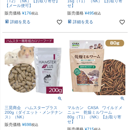
（T2）（NK）【お取り寄せ】
16g（T1） （NK）【お取り寄
【メール便可】
せ】
販売価格
¥
176
販売価格
¥
495
税込
税込
詳細を見る
詳細を見る
三晃商会 ハムスタープラス
マルカン CASA ワイルドメ
200g（ダイエット・メンテナン
ニュー 乾燥ミルワーム
ス）（NK）
80g（T1）（NK）【お取り寄
せ】
販売価格
¥
698
税込
販売価格
¥
715
税込