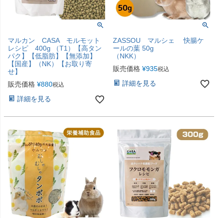
マルカン CASA モルモット
ZASSOU マルシェ 快腸ケ
レシピ 400g （T1）【高タン
ールの葉 50g
パク】【低脂肪】【無添加】
（NKK）
【国産】（NK）【お取り寄
販売価格
¥
935
税込
せ】
詳細を見る
販売価格
¥
880
税込
詳細を見る