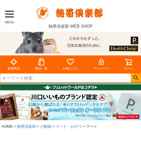
MENU
熱帯倶楽部 WEB SHOP
新着商品
商品一覧
お気に入り
マイページ
カート
HOME
熱帯倶楽部
小動物
フード・おやつ
フード