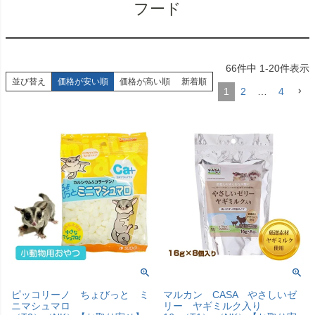
フード
66
件中
1
-
20
件表示
並び替え
価格が安い順
価格が高い順
新着順
1
2
…
4
ピッコリーノ ちょびっと ミ
マルカン CASA やさしいゼ
ニマシュマロ
リー ヤギミルク入り