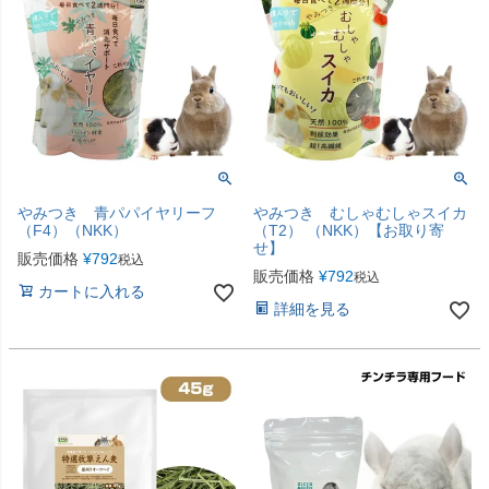
やみつき 青パパイヤリーフ
やみつき むしゃむしゃスイカ
（F4）（NKK）
（T2） （NKK）【お取り寄
せ】
販売価格
¥
792
税込
販売価格
¥
792
税込
カートに入れる
詳細を見る