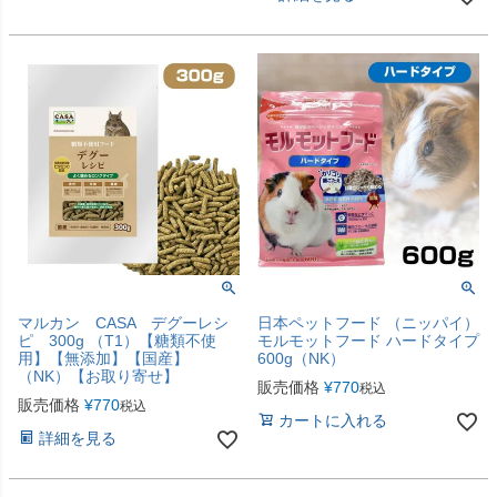
マルカン CASA デグーレシ
日本ペットフード （ニッパイ）
ピ 300g （T1）【糖類不使
モルモットフード ハードタイプ
用】【無添加】【国産】
600g（NK）
（NK）【お取り寄せ】
販売価格
¥
770
税込
販売価格
¥
770
税込
カートに入れる
詳細を見る