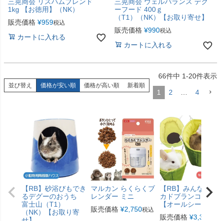
三晃商会 リスハムブレンド
三晃商会 ウェルバランス デグ
1kg 【お徳用】（NK）
ーフード 400ｇ
（T1）（NK）【お取り寄せ】
販売価格
¥
959
税込
販売価格
¥
990
税込
カートに入れる
カートに入れる
66
件中
1
-
20
件表示
並び替え
価格が安い順
価格が高い順
新着順
1
2
…
4
【RB】砂浴びもでき
マルカン らくらくブ
【RB】みんなのア
るデグーのおうち
レンダー ミニ
カドブランコ（F2
富士山（T1）
【オールシーズン
販売価格
¥
2,750
税込
（NK）【お取り寄
販売価格
¥
3,300
税
せ】