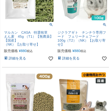
マルカン CASA 特選牧草
ジクラアギト チンチラ専用フ
えん麦 45g （T1）【無農薬】
ード フェリーチェフード
【国産】
100g（T2）（NK）【お取り寄
（NK）【お取り寄せ】
せ】
販売価格
¥
880
販売価格
¥
880
税込
税込
詳細を見る
詳細を見る