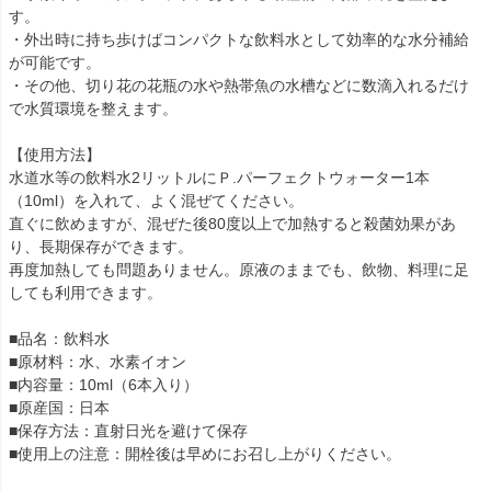
す。
・外出時に持ち歩けばコンパクトな飲料水として効率的な水分補給
が可能です。
・その他、切り花の花瓶の水や熱帯魚の水槽などに数滴入れるだけ
で水質環境を整えます。
【使用方法】
水道水等の飲料水2リットルにＰ.パーフェクトウォーター1本
（10ml）を入れて、よく混ぜてください。
直ぐに飲めますが、混ぜた後80度以上で加熱すると殺菌効果があ
り、長期保存ができます。
再度加熱しても問題ありません。原液のままでも、飲物、料理に足
しても利用できます。
■品名：飲料水
■原材料：水、水素イオン
■内容量：10ml（6本入り）
■原産国：日本
■保存方法：直射日光を避けて保存
■使用上の注意：開栓後は早めにお召し上がりください。