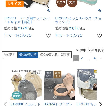
LIP3001 ケージ用マットカバ
LIP3034 ほっこりハウス（チョ
ーＬサイズ【国産】
コミント）
販売価格
¥
3,740
販売価格
¥
3,960
税込
税込
カートに入れる
カートに入れる
69
件中
1
-
20
件表示
並び替え
価格が安い順
価格が高い順
新着順
1
2
…
4
LIP4008 フェレット
ITANZA レザーブレ
LIP1013 ちょこっ