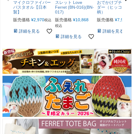
マイクロファイバー
スレット Love
おでかけプチショ
バスタオル【日本
Ferret (BN-016)(BN-
ダー（ヒッコリー
製】
017)
柄）
販売価格
¥
2,970
販売価格
¥
10,868
販売価格
¥
7,920
税込
税
税込
詳細を見る
詳細を見る
詳細を見る