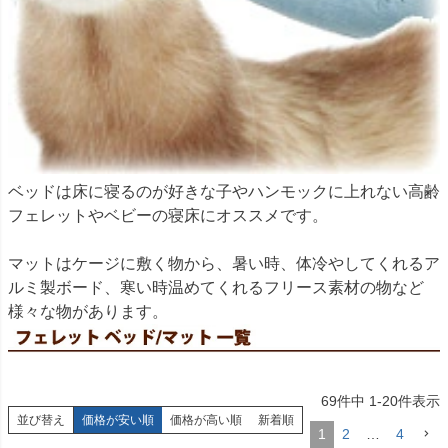
ベッドは床に寝るのが好きな子やハンモックに上れない高齢
フェレットやベビーの寝床にオススメです。
マットはケージに敷く物から、暑い時、体冷やしてくれるア
ルミ製ボード、寒い時温めてくれるフリース素材の物など
様々な物があります。
69
件中
1
-
20
件表示
並び替え
価格が安い順
価格が高い順
新着順
1
2
…
4