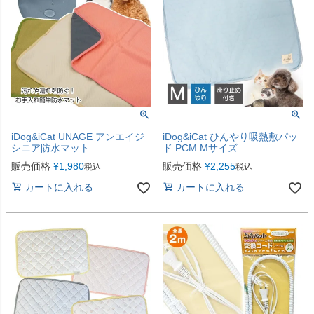
iDog&iCat UNAGE アンエイジ
iDog&iCat ひんやり吸熱敷パッ
シニア防水マット
ド PCM Mサイズ
販売価格
¥
1,980
販売価格
¥
2,255
税込
税込
カートに入れる
カートに入れる