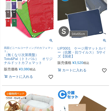
両面ビニールコーティングのカフェマッ
LIP3001 ケージ用マットカバ
ト。
ー（抗菌・抗ウイルス） Sサイ
（無くなり次第廃盤）
ズ【国産】
Toto&Pal（トトパル） オリジ
ナルドットカフェマット
販売価格
¥
3,520
税込
販売価格
¥
3,080
税込
カートに入れる
カートに入れる