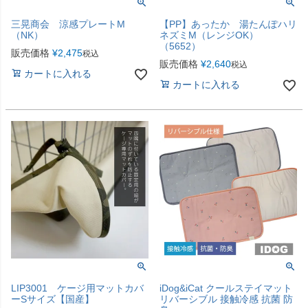
三晃商会 涼感プレートM
【PP】あったか 湯たんぽハリ
（NK）
ネズミM（レンジOK）
（5652）
販売価格
¥
2,475
税込
販売価格
¥
2,640
税込
カートに入れる
カートに入れる
LIP3001 ケージ用マットカバ
iDog&iCat クールステイマット
ーSサイズ【国産】
リバーシブル 接触冷感 抗菌 防